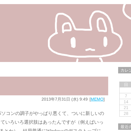
カレ
日
7
2013年7月31日 (水) 9:49
MEMO
14
21
パソコンの調子がやっぱり悪くて、ついに新しいの
28
っていろいろ選択肢はあったんですが（例えばいっ
最近
るとか）、結局普通にWindowsのデスクトップに