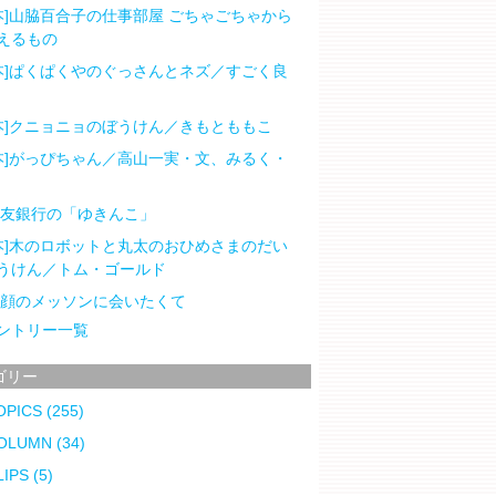
本]山脇百合子の仕事部屋 ごちゃごちゃから
えるもの
本]ぱくぱくやのぐっさんとネズ／すごく良
本]クニョニョのぼうけん／きもとももこ
本]がっぴちゃん／高山一実・文、みるく・
住友銀行の「ゆきんこ」
本]木のロボットと丸太のおひめさまのだい
うけん／トム・ゴールド
笑顔のメッソンに会いたくて
ントリー一覧
ゴリー
OPICS
(255)
OLUMN
(34)
LIPS
(5)