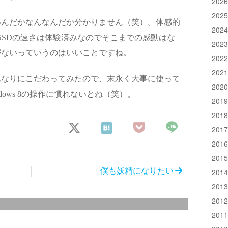
202
202
いんだかなんなんだか分かりません（笑）。体感的
202
irでSSDの速さは体験済みなのでそこまでの感動はな
202
がないっていうのはいいことですね。
202
202
れなりにこだわってみたので、末永く大事に使って
202
ows 8の操作に慣れないとね（笑）。
201
201
201
201
201
僕も妖精になりたい
201
201
201
201