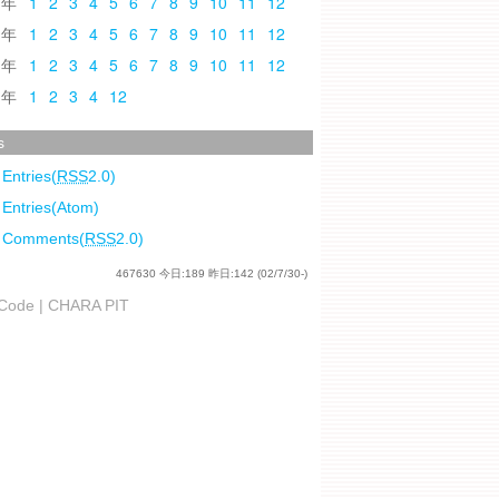
0
1
2
3
4
5
6
7
8
9
10
11
12
9
1
2
3
4
5
6
7
8
9
10
11
12
8
1
2
3
4
5
6
7
8
9
10
11
12
7
1
2
3
4
12
s
 Entries(
RSS
2.0)
 Entries(Atom)
l Comments(
RSS
2.0)
467630
今日:
189
昨日:
142
(02/7/30-)