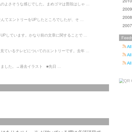
201
のよさそうな感じでした。まめゴマは普段はしゃ ...
200
200
んてエントリーをUPしたところでしたが、そ ...
200
Pしています。かなり前の文章に関することで ...
Feed
All
見ているテレビについてのエントリーです。去年 ...
All
Al
した。→過去イラスト ■先日 ...