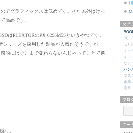
H
なのでグラフィックスは低めです。それ以外はけっ
M
ので高めです。
タグ
BOO
DはPLEXTORのPX-0256M5Sというやつです。
PC
最新シリーズを採用した製品が人気だそうですが、
はり
キャ
体感的にはそこまで変わらないんじゃってことで選
キャ
サン
ハン
マス
企業
携帯
ブロ
アー
んな感じ。