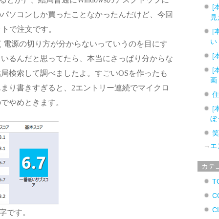
[
のパソコンしか買ったことなかったんだけど、今回
見
ットで注文です。
[
い
」はよく電源の切り方が分からないっていうのを目にす
[
ているんだと思ってたら、本当にさっぱり分からな
[
局検索して調べましたよ。すごいOSを作ったも
画
まり書きすぎると、2エントリー連続でマイクロ
のでやめときます。
[
ぼ
→
エ
カテ
T
C
C
数字です。