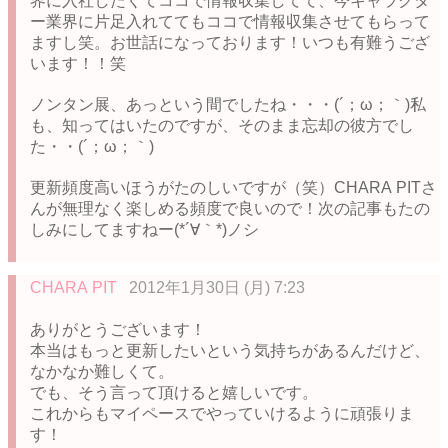
界に入社したくてココで情報収集してて、今キャラクタ
ー業界に片足入れててもココで情報収集させてもらって
ますし笑。お世話になっております！いつも有難うござ
います！！笑
ノンタン展、あっという間でしたね・・・(´；ω；｀)私
も、知ってはいたのですが、そのまま忘却の彼方でし
た・・(´；ω；｀)
更新頻度高いほうがたのしいですが（笑）CHARA PITさ
んが無理なく楽しめる頻度で良いので！次の記事もたの
しみにしてますねー(*´∀｀*)ノシ
CHARA PIT
2012年1月30日 (月) 7:23
ありがとうございます！
本当はもっと更新したいという気持ちがあるんだけど、
なかなか難しくて。
でも、そう言って頂けると嬉しいです。
これからもマイペースでやっていけるように頑張りま
す！