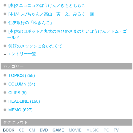
[本]クニョニョのぼうけん／きもとももこ
[本]がっぴちゃん／高山一実・文、みるく・画
住友銀行の「ゆきんこ」
[本]木のロボットと丸太のおひめさまのだいぼうけん／トム・ゴ
ールド
笑顔のメッソンに会いたくて
→
エントリー一覧
カテゴリー
TOPICS
(255)
COLUMN
(34)
CLIPS
(5)
HEADLINE
(158)
MEMO
(627)
タグクラウド
BOOK
CD
CM
DVD
GAME
MOVIE
MUSIC
PC
TV