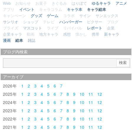
Web
お知らせ
お菓子
きぐるみ
はりぼて
ゆるキャラ
アニメ
アプリ
イベント
キャラコラム
キャラ本
キャラ絵本
キャンペーン
グッズ
ゲーム
コラボ
サイン
サンエックス
サンリオ
ショップ
テレビ
ハンバーガー
ピクサー
ブログ
プライズ
マスコット
ライブ
リバイバル
レポート
企業
企業キャラ
動画
地方キャラ
感想
懐かし
携帯
新キャラ
漫画
絵本
雑誌
ブログ内検索
アーカイブ
2026
1
2
3
4
5
6
7
2025
1
2
3
4
5
6
7
8
9
10
11
12
2024
1
2
3
4
5
6
7
8
9
10
11
12
2023
1
2
3
4
5
6
7
8
9
10
11
12
2022
1
2
3
4
5
6
7
8
9
10
11
12
2021
1
2
3
4
5
6
7
8
9
10
11
12