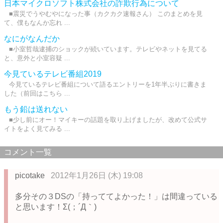
日本マイクロソフト株式会社の詐欺行為について
■震災でうやむやになった事（カクカク速報さん） このまとめを見
て、僕もなんか忘れ ...
なにがなんだか
■小室哲哉逮捕のショックが続いています。テレビやネットを見てる
と、意外と小室容疑 ...
今見ているテレビ番組2019
今見ているテレビ番組について語るエントリーを1年半ぶりに書きま
した（前回はこちら ...
もう鉛は送れない
■少し前にオー！マイキーの話題を取り上げましたが、改めて公式サ
イトをよく見てみる ...
コメント一覧
picotake
2012年1月26日 (木) 19:08
多分その３DSの「持っててよかった！」は間違っている
と思います！Σ(；´Д｀)