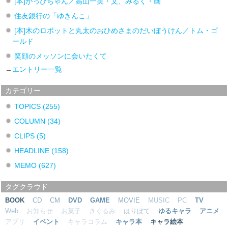
[本]がっぴちゃん／高山一実・文、みるく・画
住友銀行の「ゆきんこ」
[本]木のロボットと丸太のおひめさまのだいぼうけん／トム・ゴ
ールド
笑顔のメッソンに会いたくて
→
エントリー一覧
カテゴリー
TOPICS
(255)
COLUMN
(34)
CLIPS
(5)
HEADLINE
(158)
MEMO
(627)
タグクラウド
BOOK
CD
CM
DVD
GAME
MOVIE
MUSIC
PC
TV
Web
お知らせ
お菓子
きぐるみ
はりぼて
ゆるキャラ
アニメ
アプリ
イベント
キャラコラム
キャラ本
キャラ絵本