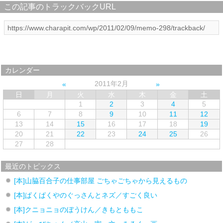
この記事のトラックバックURL
カレンダー
2011年2月
日
月
火
水
木
金
土
1
2
3
4
5
6
7
8
9
10
11
12
13
14
15
16
17
18
19
20
21
22
23
24
25
26
27
28
最近のトピックス
[本]山脇百合子の仕事部屋 ごちゃごちゃから見えるもの
[本]ぱくぱくやのぐっさんとネズ／すごく良い
[本]クニョニョのぼうけん／きもとももこ