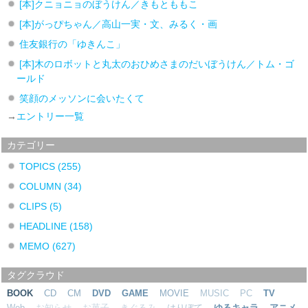
[本]クニョニョのぼうけん／きもとももこ
[本]がっぴちゃん／高山一実・文、みるく・画
住友銀行の「ゆきんこ」
[本]木のロボットと丸太のおひめさまのだいぼうけん／トム・ゴ
ールド
笑顔のメッソンに会いたくて
→
エントリー一覧
カテゴリー
TOPICS
(255)
COLUMN
(34)
CLIPS
(5)
HEADLINE
(158)
MEMO
(627)
タグクラウド
BOOK
CD
CM
DVD
GAME
MOVIE
MUSIC
PC
TV
Web
お知らせ
お菓子
きぐるみ
はりぼて
ゆるキャラ
アニメ