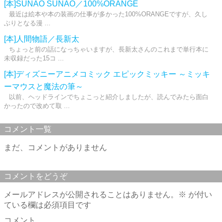
[本]SUNAO SUNAO／100%ORANGE
最近は絵本や本の装画の仕事が多かった100%ORANGEですが、久し
ぶりとなる漫 ...
[本]人間物語／長新太
ちょっと前の話になっちゃいますが、長新太さんのこれまで単行本に
未収録だった15コ ...
[本]ディズニーアニメコミック エピックミッキー ～ミッキ
ーマウスと魔法の筆～
以前、ヘッドラインでちょこっと紹介しましたが、読んでみたら面白
かったので改めて取 ...
コメント一覧
まだ、コメントがありません
コメントをどうぞ
メールアドレスが公開されることはありません。
※
が付い
ている欄は必須項目です
コメント