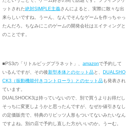
たということで、ゲーム好きの間で話題です。フライングゲ
ットされた
絶対SIMPLE主義
さんによると、実際に散々な出
来らしいですね。うーん、なんでそんなゲームを作っちゃっ
たんだろ。ちなみにこのゲームの開発会社はエイティングと
のことです。
■PS3の「リトルビッグプラネット」、
amazon
で予約して
いるんですが、その後
新型本体とのセット品
と、
DUALSHO
CK3（振動機能付きコントローラ）とのセット品
も発表され
ています。
DUALSHOCK3は持っていないので、別で買うよりお得だし
そっちに変更しようかと思ったんですが、なぜか値引きなし
の定価販売で、特典のリビッツ人形もついてないみたいなん
ですよね。別の店で予約し直した方がいいのか。うーむ。