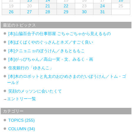
19
20
21
22
23
24
25
26
27
28
29
30
31
最近のトピックス
[本]山脇百合子の仕事部屋 ごちゃごちゃから見えるもの
[本]ぱくぱくやのぐっさんとネズ／すごく良い
[本]クニョニョのぼうけん／きもとももこ
[本]がっぴちゃん／高山一実・文、みるく・画
住友銀行の「ゆきんこ」
[本]木のロボットと丸太のおひめさまのだいぼうけん／トム・ゴ
ールド
笑顔のメッソンに会いたくて
→
エントリー一覧
カテゴリー
TOPICS
(255)
COLUMN
(34)