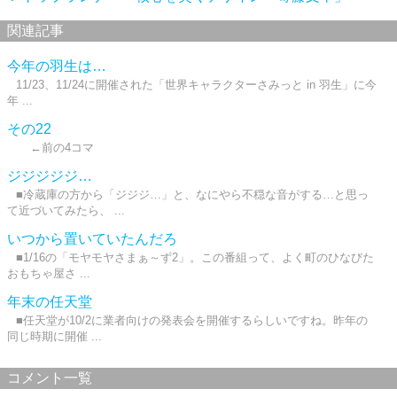
関連記事
今年の羽生は…
11/23、11/24に開催された「世界キャラクターさみっと in 羽生」に今
年 ...
その22
←前の4コマ
ジジジジジ…
■冷蔵庫の方から「ジジジ…」と、なにやら不穏な音がする…と思っ
て近づいてみたら、 ...
いつから置いていたんだろ
■1/16の「モヤモヤさまぁ～ず2」。この番組って、よく町のひなびた
おもちゃ屋さ ...
年末の任天堂
■任天堂が10/2に業者向けの発表会を開催するらしいですね。昨年の
同じ時期に開催 ...
コメント一覧