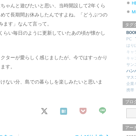
H
ちゃんと遊びたいと思い、当時開設して2年くら
M
じめて長期間お休みしたんですよね。「どうぶつの
休みます」なんて言って。
タグ
くらい毎日のように更新していたあの頃が懐かし
BOO
PC
はり
キャ
ラクターが愛らしく感じましたが、今ではすっかり
キャ
サン
ります。
ハン
マス
行けない分、島での暮らしを楽しみたいと思いま
企業
携帯
ブロ
アー