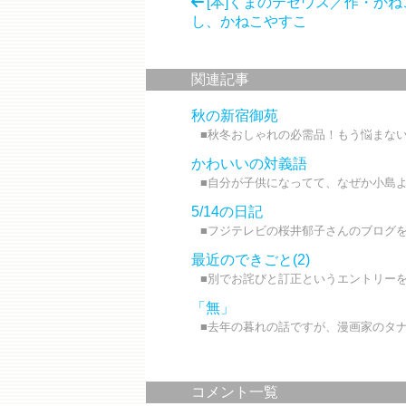
[本]くまのテセウス／作・かね
し、かねこやすこ
関連記事
秋の新宿御苑
■秋冬おしゃれの必需品！もう悩まない「
かわいいの対義語
■自分が子供になってて、なぜか小島よ
5/14の日記
■フジテレビの桜井郁子さんのブログを
最近のできごと(2)
■別でお詫びと訂正というエントリーをU
「無」
■去年の暮れの話ですが、漫画家のタナ
コメント一覧