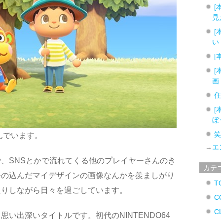
[
見
[
い
[
[
画
[
ぼ
んでいます。
→
エ
、SNSとかで流れてくる他のプレイヤーさんのき
カテ
手の込んだマイデザインの画像なんかを羨ましがり
T
たりしながら日々を過ごしています。
C
C
い出深いタイトルです。初代のNINTENDO64