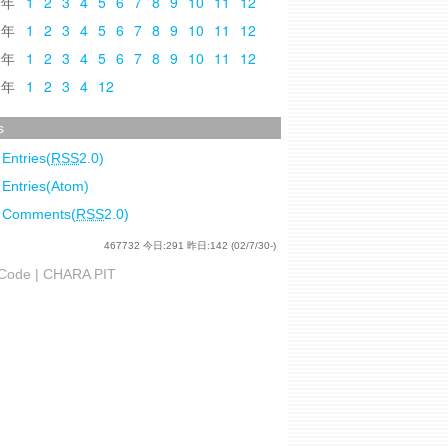
0
1
2
3
4
5
6
7
8
9
10
11
12
9
1
2
3
4
5
6
7
8
9
10
11
12
8
1
2
3
4
5
6
7
8
9
10
11
12
7
1
2
3
4
12
s
 Entries(
RSS
2.0)
 Entries(Atom)
l Comments(
RSS
2.0)
467732
今日:
291
昨日:
142
(02/7/30-)