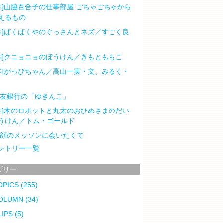
本]山脇百合子の仕事部屋 ごちゃごちゃから
えるもの
本]ぱくぱくやのぐっさんとネズ／すごく良
本]クニョニョのぼうけん／きもとももこ
本]がっぴちゃん／高山一実・文、みるく・
住友銀行の「ゆきんこ」
本]木のロボットと丸太のおひめさまのだい
うけん／トム・ゴールド
笑顔のメッソンに会いたくて
ントリー一覧
ゴリー
OPICS
(255)
OLUMN
(34)
LIPS
(5)