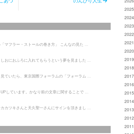
202
こあつ
のんびり人生
202
202
202
202
202
マフラー・ストールの巻き方」 こんなの見た ...
202
201
しおにおふろに入れてもらうという夢を見ました ...
201
201
見ていたら、東京国際フォーラムの「フォーラム ...
201
201
Pしています。かなり前の文章に関することで ...
201
カカツキさんと天久聖一さんにサインを頂きまし ...
201
201
201