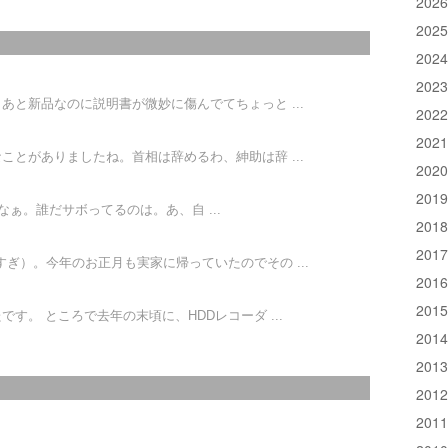
202
202
202
202
あと新品なのに説明書が微妙に傷んでてちょっと ...
202
202
ことがありましたね。首相は辞めるわ、紳助は辞 ...
202
201
ぁ。誰だサボってるのは。あ、自 ...
201
201
ぎ）。今年のお正月も実家に帰っていたのでその ...
201
201
す。 ところで去年の末頃に、HDDレコーダ ...
201
201
201
201