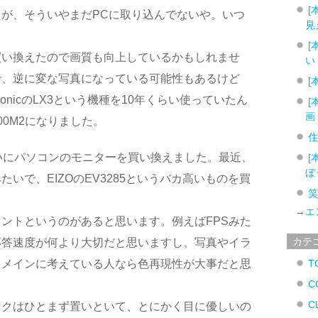
[
が、そういやまだPCに取り込んでないや。いつ
見
[
買い換えたので画質も向上しているかもしれませ
い
で、逆に変な写真になっている可能性もあるけど
[
onicのLX3という機種を10年くらい使っていたん
[
画
100M2になりました。
いにパソコンのモニターを買い換えました。最近、
[
ぼ
いで、EIZOのEV3285というバカ高いものを買
→
エ
ントというのがあると思います。例えばFPSみた
カテ
応答速度が何より大切だと思いますし、写真やイラ
をメインに考えている人なら色再現性が大事だと思
T
C
C
ックはひとまず置いといて、とにかく目に優しいの