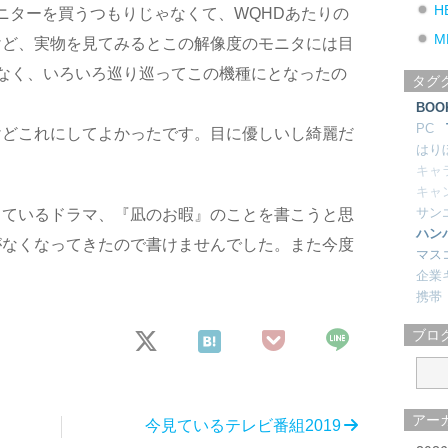
H
モニターを買うつもりじゃなくて、WQHDあたりの
M
けど、実物を見てみるとこの解像度のモニタには目
なく、いろいろ巡り巡ってこの機種にとなったの
タグ
BOO
PC
けどこれにしてよかったです。目に優しいし綺麗だ
はり
。
キャ
キャ
サン
っているドラマ、『凪のお暇』のことを書こうと思
ハン
がなくなってきたので書けませんでした。また今度
マス
企業
携帯
ブロ
アー
今見ているテレビ番組2019