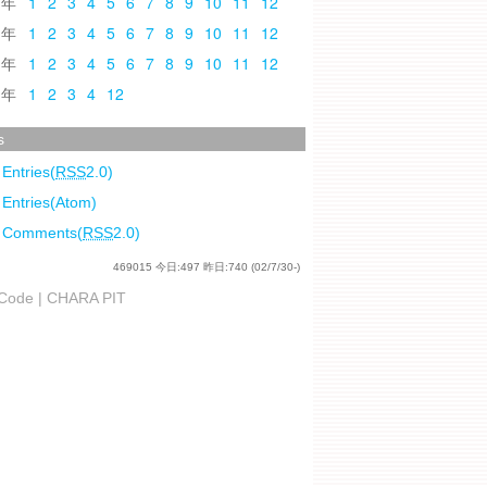
0
1
2
3
4
5
6
7
8
9
10
11
12
9
1
2
3
4
5
6
7
8
9
10
11
12
8
1
2
3
4
5
6
7
8
9
10
11
12
7
1
2
3
4
12
s
 Entries(
RSS
2.0)
 Entries(Atom)
l Comments(
RSS
2.0)
469015
今日:
497
昨日:
740
(02/7/30-)