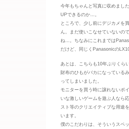
今年もちゃんと写真に収めました
UPできるのか…。
ところで、少し前にデジカメを
ん。まだ使いこなせていないの
ね…。ちなみにこれまではPanas
だけど、同じくPanasonicのLX
あとは、こちらも10年ぶりくら
財布のひもがバカになっているみた
ってしまいました。
モニターを買う時に譲れないポイ
いな激しいゲームを遊ぶ人なら
スト等のクリエイティブな用途
います。
僕のこだわりは、そういうスペ