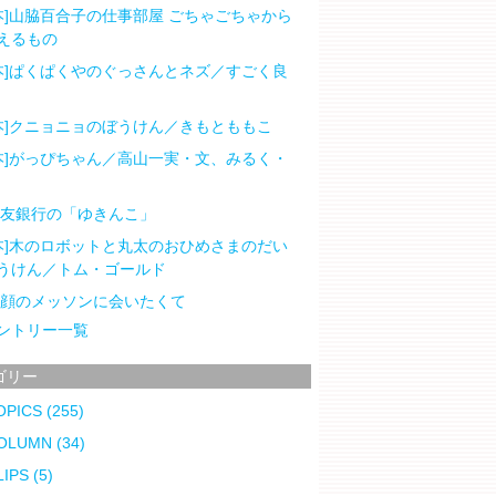
本]山脇百合子の仕事部屋 ごちゃごちゃから
えるもの
本]ぱくぱくやのぐっさんとネズ／すごく良
本]クニョニョのぼうけん／きもとももこ
本]がっぴちゃん／高山一実・文、みるく・
住友銀行の「ゆきんこ」
本]木のロボットと丸太のおひめさまのだい
うけん／トム・ゴールド
笑顔のメッソンに会いたくて
ントリー一覧
ゴリー
OPICS
(255)
OLUMN
(34)
LIPS
(5)