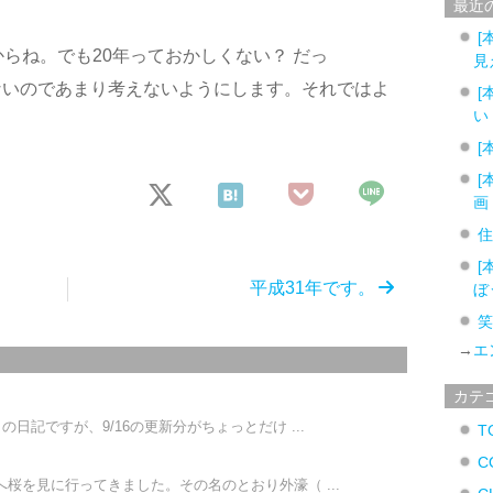
最近
[
からね。でも20年っておかしくない？ だっ
見
ないのであまり考えないようにします。それではよ
[
い
[
[
画
[
平成31年です。
ぼ
→
エ
カテ
日記ですが、9/16の更新分がちょっとだけ ...
T
C
桜を見に行ってきました。その名のとおり外濠（ ...