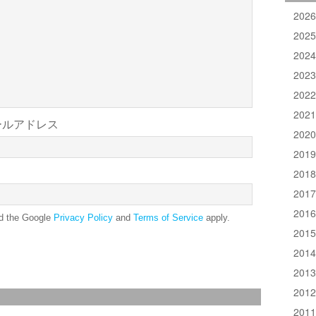
202
202
202
202
202
202
ールアドレス
202
201
201
201
201
nd the Google
Privacy Policy
and
Terms of Service
apply.
201
201
201
201
201