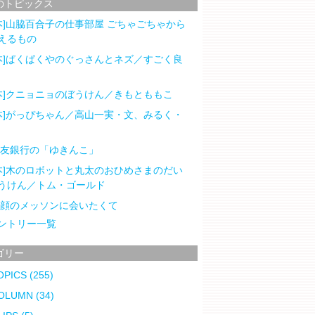
のトピックス
本]山脇百合子の仕事部屋 ごちゃごちゃから
えるもの
本]ぱくぱくやのぐっさんとネズ／すごく良
本]クニョニョのぼうけん／きもとももこ
本]がっぴちゃん／高山一実・文、みるく・
住友銀行の「ゆきんこ」
本]木のロボットと丸太のおひめさまのだい
うけん／トム・ゴールド
笑顔のメッソンに会いたくて
ントリー一覧
ゴリー
OPICS
(255)
OLUMN
(34)