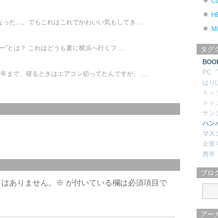
C
H
った…。でもこれはこれでかわいい気もしてき ...
M
ー”とは？ これはどうも夏に横浜へ行くフ ...
タグ
BOO
PC
年まで、寝るときはエアコン切ってたんですが、 ...
はり
キャ
キャ
サン
ハン
マス
企業
携帯
ブロ
とはありません。
※
が付いている欄は必須項目で
アー