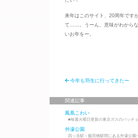
来年はこのサイト、20周年です
て……。うーん、意味がわから
いお年をー。
今年も羽生に行ってきたー
関連記事
鳳凰こわい
■毎週火曜日更新の東京ガスのパッチョの
外濠公園
四ッ谷駅～飯田橋駅間にある外濠公園へ