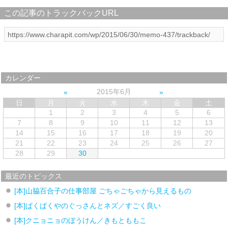
この記事のトラックバックURL
カレンダー
2015年6月
日
月
火
水
木
金
土
1
2
3
4
5
6
7
8
9
10
11
12
13
14
15
16
17
18
19
20
21
22
23
24
25
26
27
28
29
30
最近のトピックス
[本]山脇百合子の仕事部屋 ごちゃごちゃから見えるもの
[本]ぱくぱくやのぐっさんとネズ／すごく良い
[本]クニョニョのぼうけん／きもとももこ