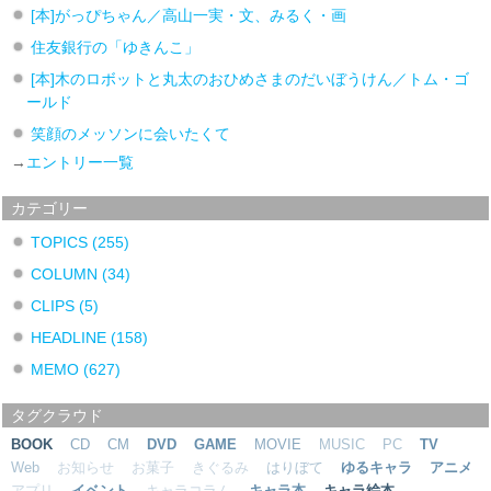
[本]がっぴちゃん／高山一実・文、みるく・画
住友銀行の「ゆきんこ」
[本]木のロボットと丸太のおひめさまのだいぼうけん／トム・ゴ
ールド
笑顔のメッソンに会いたくて
→
エントリー一覧
カテゴリー
TOPICS
(255)
COLUMN
(34)
CLIPS
(5)
HEADLINE
(158)
MEMO
(627)
タグクラウド
BOOK
CD
CM
DVD
GAME
MOVIE
MUSIC
PC
TV
Web
お知らせ
お菓子
きぐるみ
はりぼて
ゆるキャラ
アニメ
アプリ
イベント
キャラコラム
キャラ本
キャラ絵本