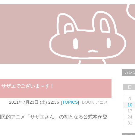
カレ
鑑 サザエでございま～す！
日
3
2011年7月23日 (土) 22:36
TOPICS
BOOK
,
アニメ
10
17
国民的アニメ「サザエさん」の初となる公式本が登
24
31