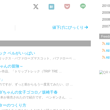
201
200
200
200
値下げにびっくり
Feed
All
All
ック ベルがいっぱい
Al
ックス・バファローズマスコット、バファローベ ...
ちゃんの冒険～
品、「トリップトレック（TRIP TRE ...
ン」
ですが、ずっと前からもう一度見てみたい、け ...
ンダちゃんの女子ゴコロ／坂崎千春
が発売されたので紹介です。 ペンギンさん、 ...
クターのつくり方