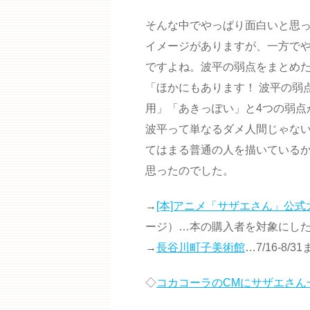
そんな中でやっぱり面白いと思
イメージがありますが、一方で
ですよね。波平の弱点をまとめた
「ほかにもあります！ 波平の弱
用」「あきっぽい」と4つの弱点
波平って単なるダメ人間じゃな
てはまる普通の人を描いている
思ったのでした。
→
[本]アニメ「サザエさん」公式
ージ）…本の購入者を対象にし
→
長谷川町子美術館
…7/16-
◇
コカコーラのCMにサザエさん