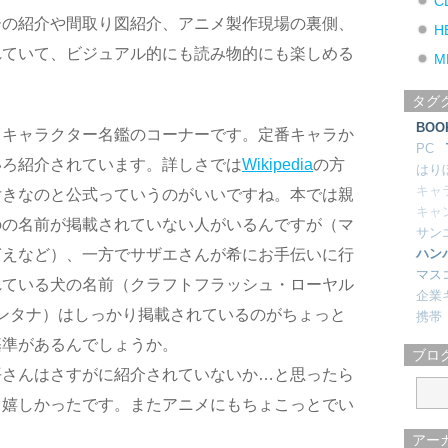
C
ーの紹介や間取り図紹介、アニメ製作現場の裏側、
H
れていて、ビジュアル的にも読み物的にも楽しめる
M
タグ
BOO
りキャラクター名鑑のコーナーです。定番キャラか
PC
いろ紹介されています。詳しさでは
Wikipedia
の方
はり
キャ
付きなのと公式っていうのがいいですね。本では親
キャ
のの名前が掲載されていない人がいるんですが（マ
サン
ぎえなど）、一方でサザエさんが希にお手伝いに行
ハン
マス
れている犬の名前（クラフトフラッシュ・ローヤル
企業
モンタナ）はしっかり掲載されているのがちょっと
携帯
基準があるんでしょうか。
ブロ
平さんはさすがに紹介されていないか…と思ったら
も嬉しかったです。またアニメにもちょこっとでい
アー