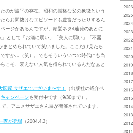
202
ったのが波平の存在。昭和の厳格な父の象徴という
202
やたらお間抜けなエピソードも豊富だったりするん
202
ページがあるんですが、頭髪ネタ4連発のあとに
202
点」として「お酒に弱い」「美人に弱い」「不器
202
がまとめられていて笑いました。ここだけ見たら
202
いですか…（笑）。でもそういういつの時代にも当
202
201
からこそ、衰えない人気を得られているんだなぁと
201
201
大図鑑 サザエでございま〜す！
（出版社の紹介ペ
201
た
キャンペーン
も受付中です（9/30まで）。
201
201
8/31まで、アニメサザエさん展が開催されています。
201
一家が登場
（2004.4.3）
201
201