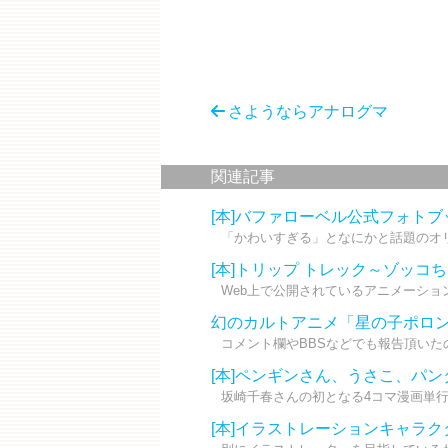
さようならアナログマ
関連記事
[本]バファローベル公式フォトブ
「かわいすぎる」となにかと話題のオリ
[本]トリップ トレック～ゾッコ
Web上で公開されているアニメーション作
幻のカルトアニメ「星の子ポロ
コメント欄やBBSなどでも報告頂いたの
[本]ペンギンさん、うさこ、パ
坂崎千春さんの初となる4コマ漫画単行本
[本]イラストレーションキャラ