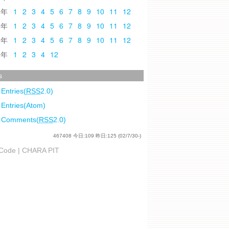
0
1
2
3
4
5
6
7
8
9
10
11
12
9
1
2
3
4
5
6
7
8
9
10
11
12
8
1
2
3
4
5
6
7
8
9
10
11
12
7
1
2
3
4
12
s
 Entries(
RSS
2.0)
 Entries(Atom)
l Comments(
RSS
2.0)
467408
今日:
109
昨日:
125
(02/7/30-)