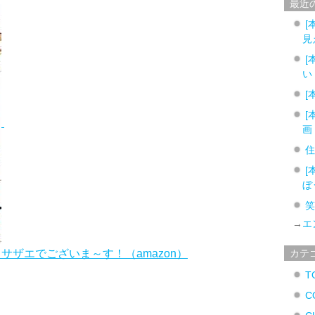
最近
[
見
[
い
[
[
画
[
ぼ
→
エ
 サザエでございま～す！（amazon）
カテ
T
C