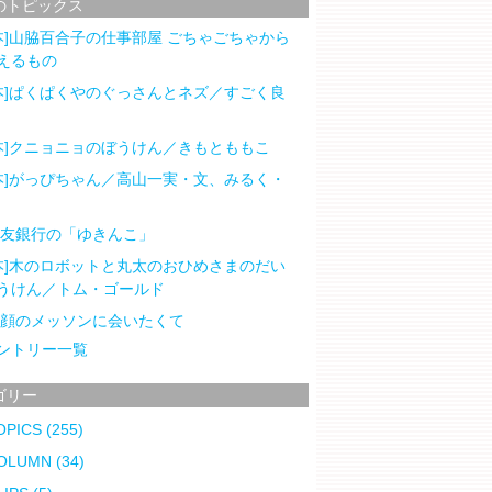
のトピックス
本]山脇百合子の仕事部屋 ごちゃごちゃから
えるもの
本]ぱくぱくやのぐっさんとネズ／すごく良
本]クニョニョのぼうけん／きもとももこ
本]がっぴちゃん／高山一実・文、みるく・
住友銀行の「ゆきんこ」
本]木のロボットと丸太のおひめさまのだい
うけん／トム・ゴールド
笑顔のメッソンに会いたくて
ントリー一覧
ゴリー
OPICS
(255)
OLUMN
(34)