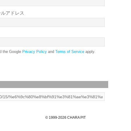
ールアドレス
nd the Google
Privacy Policy
and
Terms of Service
apply.
©
1999
-2026
CHARA PIT