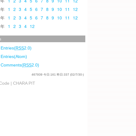
0
1
2
3
4
5
6
7
8
9
10
11
12
9
1
2
3
4
5
6
7
8
9
10
11
12
8
1
2
3
4
5
6
7
8
9
10
11
12
7
1
2
3
4
12
s
 Entries(
RSS
2.0)
 Entries(Atom)
l Comments(
RSS
2.0)
467939
今日:
161
昨日:
337
(02/7/30-)