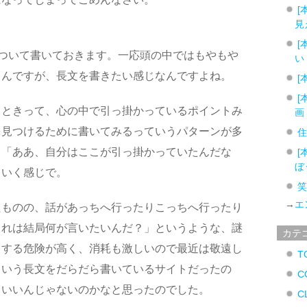
[
見
[
ついて書いておきます。一応頭の中ではもやもや
い
るんですが、長文を書きたい感じなんですよね。
[
[
うときって、心の中で引っ掛かっているポイントみ
画
を見つけるために書いてみるっていうパターンが多
、「ああ、自分はここが引っ掛かっていたんだな
[
ぼ
ていく感じで。
→
エ
たものの、話があっちへ行ったりこっちへ行ったり
これは結局何が言いたいんだ？」というような、謎
カテ
りする危険が高く、消耗も激しいので最近は敬遠し
T
ういう長文をだらだら書いているサイトだったの
C
もいいんじゃないのかなと思ったのでした。
C