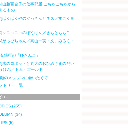
本]山脇百合子の仕事部屋 ごちゃごちゃから
えるもの
本]ぱくぱくやのぐっさんとネズ／すごく良
本]クニョニョのぼうけん／きもとももこ
本]がっぴちゃん／高山一実・文、みるく・
住友銀行の「ゆきんこ」
本]木のロボットと丸太のおひめさまのだい
うけん／トム・ゴールド
笑顔のメッソンに会いたくて
ントリー一覧
ゴリー
OPICS
(255)
OLUMN
(34)
LIPS
(5)