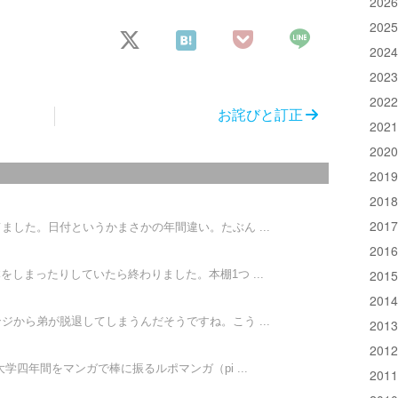
202
202
202
202
202
お詫びと訂正
202
202
201
201
）
201
ました。日付というかまさかの年間違い。たぶん ...
201
201
しまったりしていたら終わりました。本棚1つ ...
201
ジから弟が脱退してしまうんだそうですね。こう ...
201
201
学四年間をマンガで棒に振るルポマンガ（pi ...
201