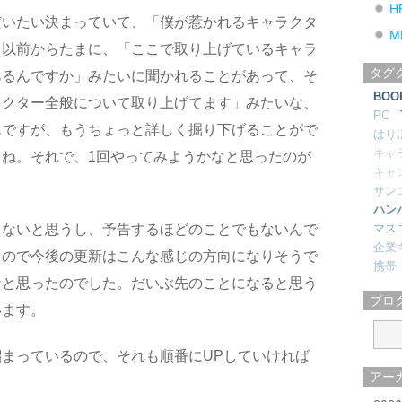
H
だいたい決まっていて、「僕が惹かれるキャラクタ
M
。以前からたまに、「ここで取り上げているキャラ
タグ
あるんですか」みたいに聞かれることがあって、そ
BOO
ラクター全般について取り上げてます」みたいな、
PC
んですが、もうちょっと詳しく掘り下げることがで
はり
キャ
ね。それで、1回やってみようかなと思ったのが
キャ
サン
ハン
マス
らないと思うし、予告するほどのことでもないんで
企業
るので今後の更新はこんな感じの方向になりそうで
携帯
なと思ったのでした。だいぶ先のことになると思う
ブロ
います。
まっているので、それも順番にUPしていければ
アー