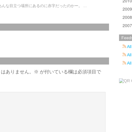
201
んな目立つ場所にあるのに赤字だったのかー。 ...
200
200
200
Feed
All
All
Al
とはありません。
※
が付いている欄は必須項目で