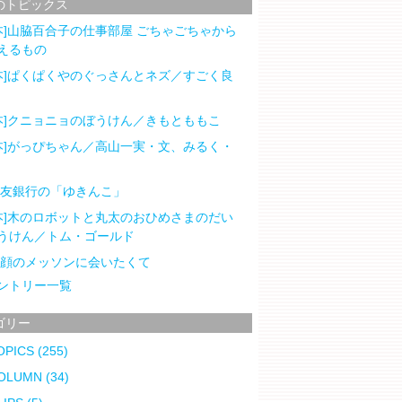
のトピックス
本]山脇百合子の仕事部屋 ごちゃごちゃから
えるもの
本]ぱくぱくやのぐっさんとネズ／すごく良
本]クニョニョのぼうけん／きもとももこ
本]がっぴちゃん／高山一実・文、みるく・
住友銀行の「ゆきんこ」
本]木のロボットと丸太のおひめさまのだい
うけん／トム・ゴールド
笑顔のメッソンに会いたくて
ントリー一覧
ゴリー
OPICS
(255)
OLUMN
(34)