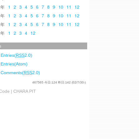
0
1
2
3
4
5
6
7
8
9
10
11
12
9
1
2
3
4
5
6
7
8
9
10
11
12
8
1
2
3
4
5
6
7
8
9
10
11
12
7
1
2
3
4
12
s
 Entries(
RSS
2.0)
 Entries(Atom)
l Comments(
RSS
2.0)
467565
今日:
124
昨日:
142
(02/7/30-)