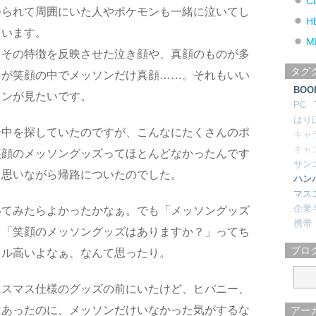
C
つられて周囲にいた人やポケモンも一緒に泣いてし
H
ています。
M
もその特徴を反映させた泣き顔や、真顔のものが多
タグ
リが笑顔の中でメッソンだけ真顔……。それもいい
BOO
ソンが見たいです。
PC
はり
ー中を探していたのですが、こんなにたくさんのポ
キャ
キャ
笑顔のメッソングッズってほとんどなかったんです
サン
と思いながら帰路についたのでした。
ハン
マス
企業
いてみたらよかったかなぁ。でも「メッソングッズ
携帯
、「笑顔のメッソングッズはありますか？」ってち
ブロ
ドル高いよなぁ、なんて思ったり。
リスマス仕様のグッズの前にいたけど、ヒバニー、
はあったのに、メッソンだけいなかった気がするな
アー