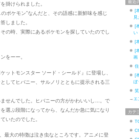
最近
声を掛けられました。
[
探しのポケモン"なんだと、その語感に新鮮味を感じ
見
返答しました。
[
。その時、実際にあるポケモンを探していたのでし
い
[
[
ソンをーー。
画
ケットモンスター ソード・シールド』に登場し、
[
ぼ
ンとしてヒバニー、サルノリとともに提示される三
→
エ
いませんでした。ヒバニーの方がかわいいし…。で
ンを選ぶ段階になってから、なんだか急に気になり
カテ
っていたのでした。
T
C
ン、最大の特徴は泣き虫なところです。アニメに登