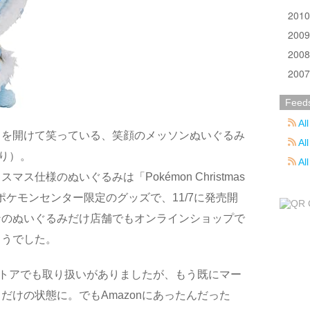
201
200
200
200
Feed
All
口を開けて笑っている、笑顔のメッソンぬいぐるみ
All
より）。
Al
仕様のぬいぐるみは「Pokémon Christmas
ズのポケモンセンター限定のグッズで、11/7に発売開
ンのぬいぐるみだけ店舗でもオンラインショップで
ようでした。
ンストアでも取り扱いがありましたが、もう既にマー
だけの状態に。でもAmazonにあったんだった