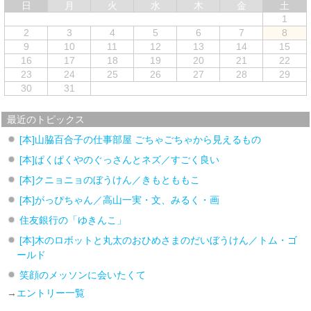
日
月
火
水
木
金
土
1
2
3
4
5
6
7
8
9
10
11
12
13
14
15
16
17
18
19
20
21
22
23
24
25
26
27
28
29
30
31
最近のトピックス
[本]山脇百合子の仕事部屋 ごちゃごちゃから見えるもの
[本]ぱくぱくやのぐっさんとネズ／すごく良い
[本]クニョニョのぼうけん／きもとももこ
[本]がっぴちゃん／高山一実・文、みるく・画
住友銀行の「ゆきんこ」
[本]木のロボットと丸太のおひめさまのだいぼうけん／トム・ゴ
ールド
笑顔のメッソンに会いたくて
→
エントリー一覧