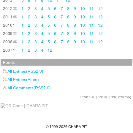
2012
1
2
3
4
5
6
7
8
9
10
11
12
2011
1
2
3
4
5
6
7
8
9
10
11
12
2010
1
2
3
4
5
6
7
8
9
10
11
12
2009
1
2
3
4
5
6
7
8
9
10
11
12
2008
1
2
3
4
5
6
7
8
9
10
11
12
2007
1
2
3
4
12
Feeds
All Entries(
RSS
2.0)
All Entries(Atom)
All Comments(
RSS
2.0)
467916
今日:
138
昨日:
337
(02/7/30-)
©
1999
-2026
CHARA PIT