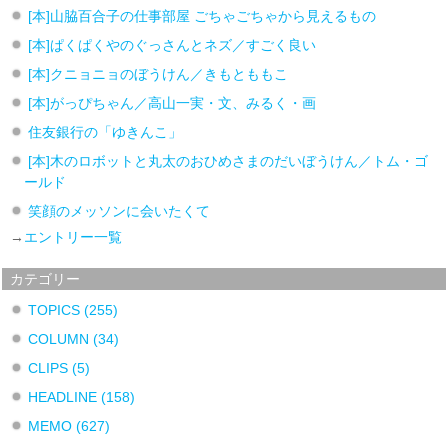
[本]山脇百合子の仕事部屋 ごちゃごちゃから見えるもの
[本]ぱくぱくやのぐっさんとネズ／すごく良い
[本]クニョニョのぼうけん／きもとももこ
[本]がっぴちゃん／高山一実・文、みるく・画
住友銀行の「ゆきんこ」
[本]木のロボットと丸太のおひめさまのだいぼうけん／トム・ゴ
ールド
笑顔のメッソンに会いたくて
→
エントリー一覧
カテゴリー
TOPICS
(255)
COLUMN
(34)
CLIPS
(5)
HEADLINE
(158)
MEMO
(627)