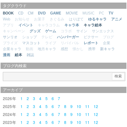
タグクラウド
BOOK
CD
CM
DVD
GAME
MOVIE
MUSIC
PC
TV
Web
お知らせ
お菓子
きぐるみ
はりぼて
ゆるキャラ
アニメ
アプリ
イベント
キャラコラム
キャラ本
キャラ絵本
キャンペーン
グッズ
ゲーム
コラボ
サイン
サンエックス
サンリオ
ショップ
テレビ
ハンバーガー
ピクサー
ブログ
プライズ
マスコット
ライブ
リバイバル
レポート
企業
企業キャラ
動画
地方キャラ
感想
懐かし
携帯
新キャラ
漫画
絵本
雑誌
ブログ内検索
アーカイブ
2026
1
2
3
4
5
6
7
2025
1
2
3
4
5
6
7
8
9
10
11
12
2024
1
2
3
4
5
6
7
8
9
10
11
12
2023
1
2
3
4
5
6
7
8
9
10
11
12