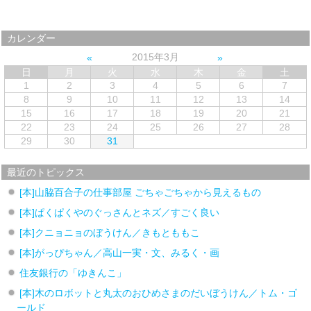
カレンダー
2015年3月
日
月
火
水
木
金
土
1
2
3
4
5
6
7
8
9
10
11
12
13
14
15
16
17
18
19
20
21
22
23
24
25
26
27
28
29
30
31
最近のトピックス
[本]山脇百合子の仕事部屋 ごちゃごちゃから見えるもの
[本]ぱくぱくやのぐっさんとネズ／すごく良い
[本]クニョニョのぼうけん／きもとももこ
[本]がっぴちゃん／高山一実・文、みるく・画
住友銀行の「ゆきんこ」
[本]木のロボットと丸太のおひめさまのだいぼうけん／トム・ゴ
ールド