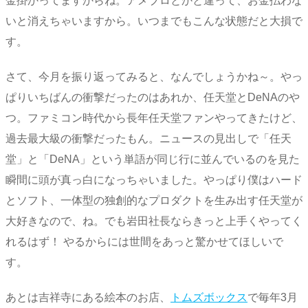
金掛かってますからね。アメブロとかと違って、お金払わな
いと消えちゃいますから。いつまでもこんな状態だと大損で
す。
さて、今月を振り返ってみると、なんでしょうかね～。やっ
ぱりいちばんの衝撃だったのはあれか、任天堂とDeNAのや
つ。ファミコン時代から長年任天堂ファンやってきたけど、
過去最大級の衝撃だったもん。ニュースの見出しで「任天
堂」と「DeNA」という単語が同じ行に並んでいるのを見た
瞬間に頭が真っ白になっちゃいました。やっぱり僕はハード
とソフト、一体型の独創的なプロダクトを生み出す任天堂が
大好きなので、ね。でも岩田社長ならきっと上手くやってく
れるはず！ やるからには世間をあっと驚かせてほしいで
す。
あとは吉祥寺にある絵本のお店、
トムズボックス
で毎年3月