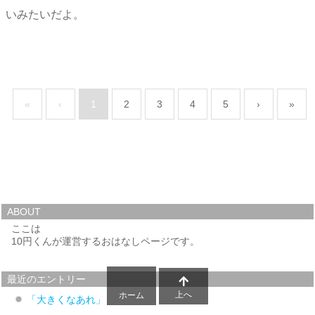
いみたいだよ。
«
‹
1
2
3
4
5
›
»
ABOUT
ここは
10円くんが運営するおはなしページです。
最近のエントリー
上へ
ホーム
「大きくなあれ」