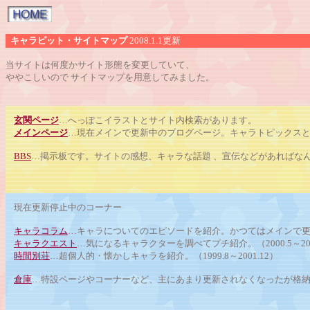
キャラピット・サイトマップ
2008.1.1更新
当サイトは何度かサイト形態を変更していて、
ややこしいので サイトマップを用意してみました。
玄関ページ
…へっぽこイラストとサイト内検索があります。
メインページ
…現在メインで更新中のブログページ。キャラトピックス
BBS
…掲示板です。サイトの感想、キャラな話題 、宣伝などがあればな
現在更新停止中のコーナー
キャラコラム
…キャラについてのエピソードを紹介。かつてはメインで更新してま
キャラクエスト
…気になるキャラクターを調べてプチ紹介。（2000.5～200
時間別荘
…超個人的・懐かしキャラを紹介。（1999.8～2001.12）
倉庫
…特設ページやコーナーなど、主にあまり更新されなくなったが格