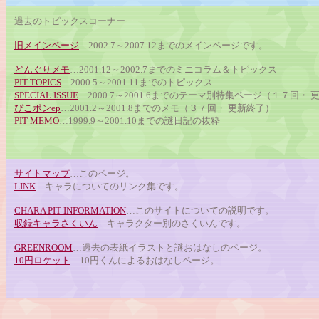
過去のトピックスコーナー
旧メインページ
…2002.7～2007.12までのメインページです。
どんぐりメモ
…2001.12～2002.7までのミニコラム＆トピックス
PIT TOPICS
…2000.5～2001.11までのトピックス
SPECIAL ISSUE
…2000.7～2001.6までのテーマ別特集ページ（１７回・
ぴこポンep
…2001.2～2001.8までのメモ（３７回・ 更新終了）
PIT MEMO
…1999.9～2001.10までの謎日記の抜粋
サイトマップ
…このページ。
LINK
…キャラについてのリンク集です。
CHARA PIT INFORMATION
…このサイトについての説明です。
収録キャラさくいん
…キャラクター別のさくいんです。
GREENROOM
…過去の表紙イラストと謎おはなしのページ。
10円ロケット
…10円くんによるおはなしページ。