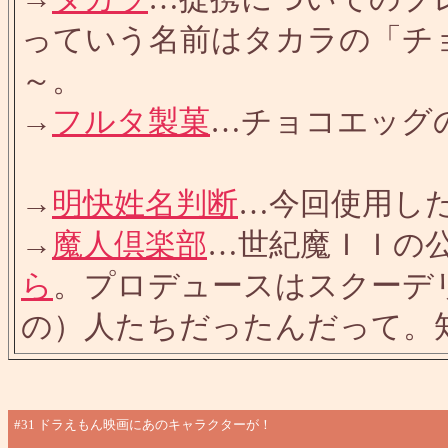
っていう名前はタカラの「チ
～。
→
フルタ製菓
…チョコエッグ
→
明快姓名判断
…今回使用し
→
魔人倶楽部
…世紀魔ＩＩの
ら
。プロデュースはスクーデ
の）人たちだったんだって。
#31
ドラえもん映画にあのキャラクターが！