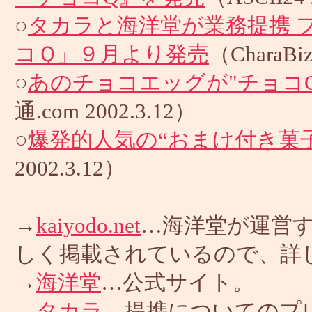
○
タカラと海洋堂が業務提携 
コＱ」９月より発売
（CharaBiz
○
あのチョコエッグが"チョコQ
通.com 2002.3.12）
○
爆発的人気の“おまけ付き菓子
2002.3.12）
→
kaiyodo.net
…海洋堂が運営
しく掲載されているので、詳
→
海洋堂
…公式サイト。
→
タカラ
…提携についてのプ