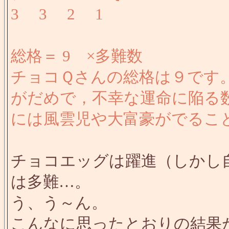
3 3 2 1
総格＝ 9 ×多難数
チョコＱさんの総格は９です
がだめで，不幸な運命に陥る
には風雲児や大富豪がでるこ
チョコエッグは躍進（しかし
は多難…。
う、う～ん。
こんなに思ったとおりの結果