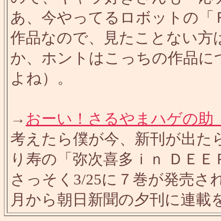
あ、今やってるロボットの「
作品なので、見たことない方
か、ホントはこっちの作品に
よね）。
→
おーい！さるやまハゲの助
考えたら僕が今、新刊が出た
り寿の「弥次喜多ｉｎ ＤＥ
さっそく3/25に７巻が発売
月から朝日新聞の夕刊に連載