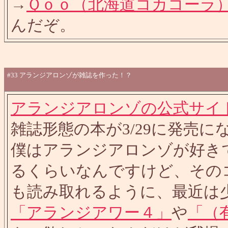
→
Ｑｏｏ（北海道コカコーラ
んだぞ。
#33
アランジアロンゾが雑誌を作った！？
アランジアロンゾの公式サイ
雑誌形態の本が3/29に発売
僕はアランジアロンゾが好き
るくらいなんですけど、その
も読み取れるように、最近は
「アランジアワー４」
や
「（