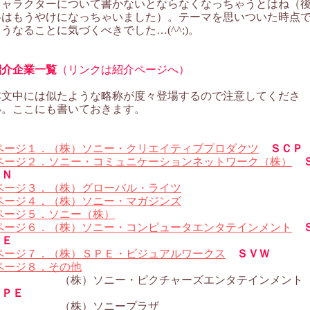
キャラクターについて書かないとならなくなっちゃうとはね（
半はもうやけになっちゃいました）。テーマを思いついた時点
うなることに気づくべきでした…(^^;)。
紹介企業一覧
（リンクは紹介ページへ）
本文中には似たような略称が度々登場するので注意してくださ
い。ここにも書いておきます。
ページ１．（株）ソニー・クリエイティブプロダクツ
ＳＣＰ
ページ２．ソニー・コミュニケーションネットワーク（株）
ＣＮ
ページ３．（株）グローバル・ライツ
ページ４．（株）ソニー・マガジンズ
ページ５．ソニー（株）
ページ６．（株）ソニー・コンピュータエンタテインメント
ＣＥ
ページ７．（株）ＳＰＥ・ビジュアルワークス
ＳＶＷ
ページ８．その他
（株）ソニー・ピクチャーズエンタテインメン
ＳＰＥ
（株）ソニープラザ