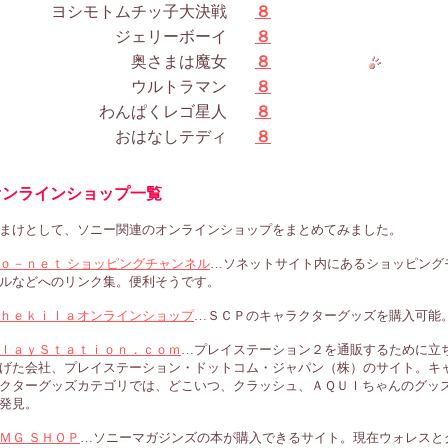
ヨシモトムチッ子大決戦
８
ジェリーボーイ
８
奥さまは魔女
８
ウルトラマン
８
わんぱくレゴ星人
８
おはなしテディ
８
オンラインショップ一覧
まけとして、ソニー関連のオンラインショップをまとめてみました。
ｏ－ｎｅｔ ショッピングチャンネル
…ソネットサイト内にあるショッピング
ルなどへのリンク集。便利そうです。
ｈｅｋｉｌａオンラインショップ
…ＳＣＰのキャラクターグッズを購入可能
ｌａｙＳｔａｔｉｏｎ．ｃｏｍ
…プレイステーション２を通販するために立
げた会社、プレイステーション・ドットコム・ジャパン（株）のサイト。キ
クターグッズカテゴリでは、どこいつ、クラッシュ、ＡＱＵＩちゃんのグッ
発見。
ＭＧ ＳＨＯＰ
…ソニーマガジンズの本が購入できるサイト。現在ウォレスと