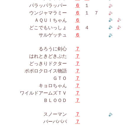
パラッパラッパー
６
１
ウンジャマラミー
６
１ ７
ＡＱＵＩちゃん
６
どこでもいっしょ
６
４
サルゲッチュ
６
るろうに剣心
７
はれときどきぶた
７
どっきりドクター
７
ポポロクロイス物語
７
ＧＴＯ
７
キョロちゃん
７
ワイルドアームズＴＶ
７
ＢＬＯＯＤ
７
スノーマン
７
バーバパパ
７