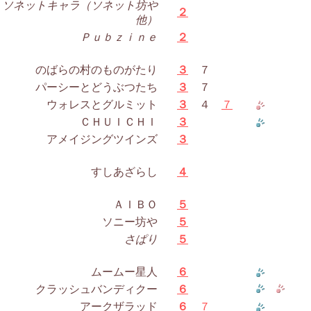
ソネットキャラ（ソネット坊や
２
他）
Ｐｕｂｚｉｎｅ
２
のばらの村のものがたり
３
７
パーシーとどうぶつたち
３
７
ウォレスとグルミット
３
４
７
ＣＨＵＩＣＨＩ
３
アメイジングツインズ
３
すしあざらし
４
ＡＩＢＯ
５
ソニー坊や
５
さぱり
５
ムームー星人
６
クラッシュバンディクー
６
アークザラッド
６
７