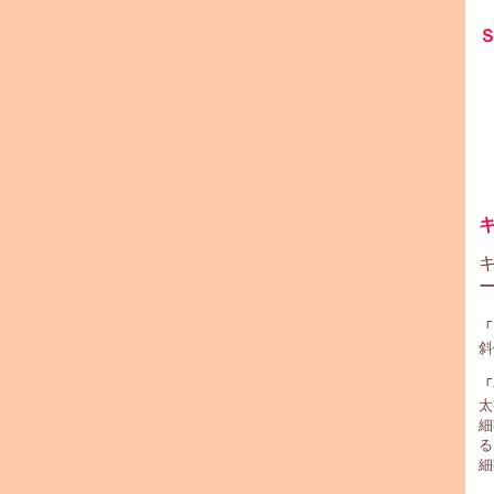
「
斜
「
太
細
る
細