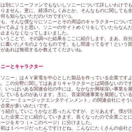
僕は別にソニーファンでもないしソニーについて詳しいわけで
ありません。更に、経済のしくみとか、そんなものに関しても
何も知らないただのバカです(^^;)。
でも、そんな僕なりにソニーとその周辺のキャラクターについ
調べてみようと思い、ソニーのサイトめぐりをしていたらなん
か止まらなくなってしまいました。
ということで、その調べた結果をここに紹介します。まあ、自
用に書いたメモのようなものです。もし間違ってるぞ！という
所があれば無視するか教えてくださいね。
ソニーとキャラクター
「ソニー」はＡＶ家電を中心とした製品を作っている企業です
ね。この分野に関してはあまりキャラクターとは関係ないので
が、いっぱいある関連会社の中には、なかなか興味深い事業を
開しているものがあります。主に、音楽関連事業を展開してい
「ソニー･ミュージックエンタテインメント」の関連会社にそう
う企業が多いみたいです。
どう紹介していこうかなと思ったんですが、とりあえず、僕が
目した企業ごとに紹介していきます。長くなったので企業ごと
ページを８つ（＋このページ）に分けました。
最初は１ページだったんですけどね。こんなにたくさんの会社