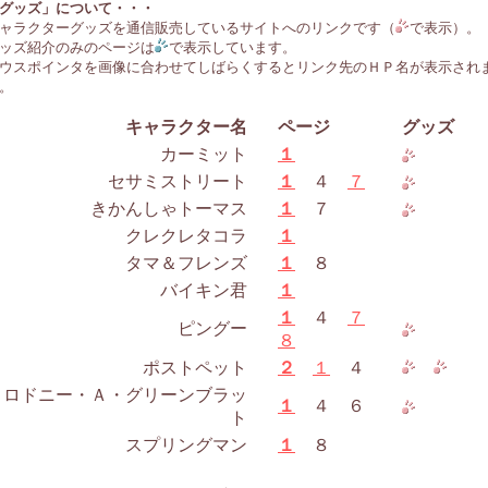
グッズ」について・・・
ャラクターグッズを通信販売しているサイトへのリンクです（
で表示）。
ッズ紹介のみのページは
で表示しています。
ウスポインタを画像に合わせてしばらくするとリンク先のＨＰ名が表示され
。
キャラクター名
ページ
グッズ
カーミット
１
セサミストリート
１
４
７
きかんしゃトーマス
１
７
クレクレタコラ
１
タマ＆フレンズ
１
８
バイキン君
１
１
４
７
ピングー
８
ポストペット
２
１
４
ロドニー・Ａ・グリーンブラッ
１
４ ６
ト
スプリングマン
１
８