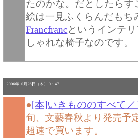
たのかな。だとしたらす
絵は一見ふくらんだもち
Francfranc
というインテリ
しゃれな椅子なのです。
2006年10月26日（木） 0：47
●
[本]いきもののすべて／
旬、文藝春秋より発売予
超速で買います。