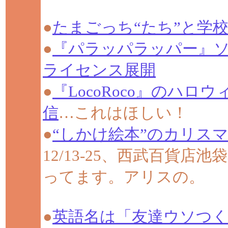
●
たまごっち“たち”と学
●
『パラッパラッパー』ソ
ライセンス展開
●
『LocoRoco』のハ
信
…これはほしい！
●
“しかけ絵本”のカリス
12/13-25、西武百貨
ってます。アリスの。
●
英語名は「友達ウソつく