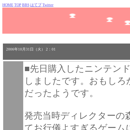
HOME
TOP
BBS
はてブ
Twitter
2006年10月31日（火） 2：01
■先日購入したニンテンド
しましたです。おもしろか
だったようです。
発売当時ディレクターの
てお行儀よすぎるゲーム