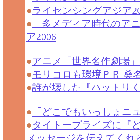
●
ライセンシングアジア2
●
「多メディア時代のア
ア2006
●
アニメ「世界名作劇場」
●
モリコロも環境ＰＲ 桑
●
誰が壊した『ハットリく
●
「どこでもいっしょニ
●
タイトープライズに『ど
メッセージを伝えてくれ