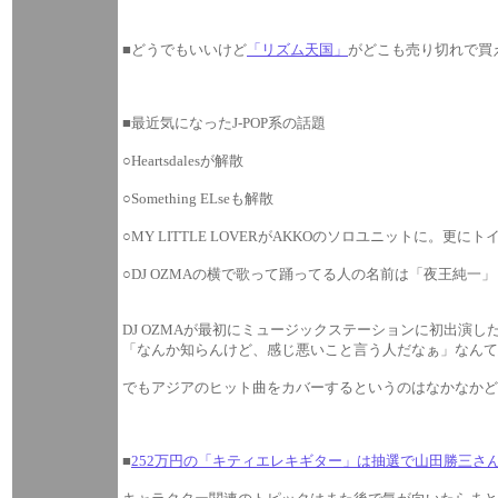
■どうでもいいけど
「リズム天国」
がどこも売り切れで買
■最近気になったJ-POP系の話題
○Heartsdalesが解散
○Something ELseも解散
○MY LITTLE LOVERがAKKOのソロユニットに。
○DJ OZMAの横で歌って踊ってる人の名前は「夜王純一」
DJ OZMAが最初にミュージックステーションに初出
「なんか知らんけど、感じ悪いこと言う人だなぁ」なんて
でもアジアのヒット曲をカバーするというのはなかなかど
■
252万円の「キティエレキギター」は抽選で山田勝三さん