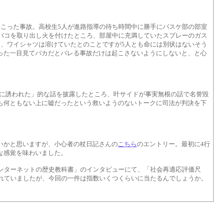
こった事故。高校生5人が進路指導の待ち時間中に勝手にバスケ部の部室
バコを取り出し火を付けたところ、部屋中に充満していたスプレーのガス
、ワイシャツは溶けていたとのことですが5人とも命には別状はないそう
った一目見てバカだとバレる事故だけは起こさないようにしないと、と心
妹に誘われた」的な話を披露したところ、叶サイドが事実無根の話で名誉毀
も何ともない上に嘘だったという救いようのないトークに司法が判決を下
いかと思いますが、小心者の杖日記さんの
こちら
のエントリー。最初に4行
な感覚を味わいました。
ンターネットの歴史教科書」のインタビューにて、「社会再適応評価尺
れていましたが、今回の一件は指数いくつくらいに当たるんでしょうか。