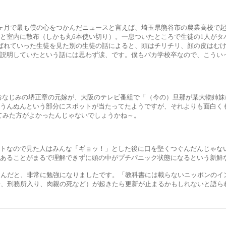
ヶ月で最も僕の心をつかんだニュースと言えば、埼玉県熊谷市の農業高校で起
と室内に散布（しかも丸6本使い切り）。一息ついたところで生徒の1人がタ
ばれていった生徒を見た別の生徒の話によると、頭はチリチリ、顔の皮はむけ
と説明していたという話には思わず涙、です。僕もバカ学校卒なので、こうい
”でおなじみの堺正章の元嫁が、大阪のテレビ番組で「（今の）旦那が某大物姉
クうんぬんという部分にスポットが当たってたようですが、それよりも面白く
えてみた方がよかったんじゃないでしょうかね～。
トなので見た人はみんな「ギョッ！」とした後に口を堅くつぐんだんじゃな
あることがまるで理解できずに頭の中がプチパニック状態になるという新鮮
るんだと、非常に勉強になりましたです。「教科書には載らないニッポンのイ
居、刑務所入り、肉親の死など）が起きたら更新が止まるかもしれないと語ら