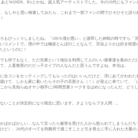
。あとWANDS、B'zとかね。超人気アーティストでした。今の10代にもフ
ていて、もしやと思い検索してみたら、これまで一部ファンの間でひそひそと語り
！
ろもびっくりしましたね。「100％僕が悪い」と謝罪した紳助の時ですら「
いコメントで。僕の中では極楽とんぼのことなんて、宮迫よりかは好き程度
ったというのに！
けでも何でもなく、ただ先輩という地位を利用して人のいい後輩達を集めただ
て、人畜無害のだだっ子タイプの人なんだと思うんですよね、本当は。
淳に合コンをセッティングしてもらったのはいいんだけど、淳にあてがわれた
で届けて、しかも家に着いたらその子の旦那さん（！）が迎えに来ていて、「
こから見知らぬオヤジ相手に2時間営業トークするはめになったんだ、どうし
ないことが決定的になり残念に思います。さようならブタ人間…。
だかばかばかしい…なんて言ったら被害を受けた人から怒られてしまうんだろ
けど）、20代のすべてを刑務所で過ごすことと引き替えに手に入れた大量の