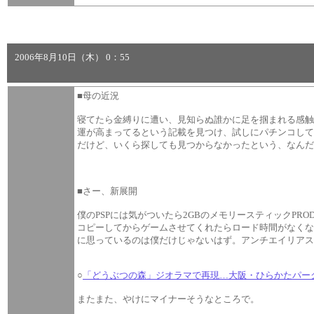
2006年8月10日（木） 0：55
■母の近況
寝てたら金縛りに遭い、見知らぬ誰かに足を掴まれる感
運が高まってるという記載を見つけ、試しにパチンコし
だけど、いくら探しても見つからなかったという、なん
■さー、新展開
僕のPSPには気がついたら2GBのメモリースティックPR
コピーしてからゲームさせてくれたらロード時間がなく
に思っているのは僕だけじゃないはず。アンチエイリア
○
「どうぶつの森」ジオラマで再現…大阪・ひらかたパー
またまた、やけにマイナーそうなところで。