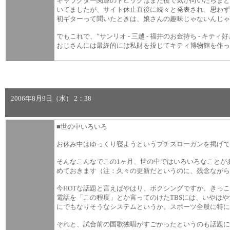
キャラクター関連のトピックはまた後で気が向いたらまと
いてましたが、サイト休止直後に続々と発表され、思わず
初ギターって聞いたときは、娘さんの趣味じゃないんじゃ
でもこれで、”サンリオ - 三越 - 福井のお金持ち -
おじさんには最終的には私財を投じてキティ博物館を作
2006年8月9日（水） 2：38
■世の中いろいろ
お休み中はゆっくり寝ようというプチスローガンを掲げて
そんなこんなでこの1ヶ月、世の中ではいろいろなことが
めておきます（注：久々の更新だというのに、残念ながら
今HOTな話題と言えばやはり、ボクシングですか。きっ
電話を「この程度」とか言ってのけたTBSには、いやは
にでもなりそうなシステムというか。スポーツ全般に特に
それと、試合前の国歌独唱がすごかったというのも話題に