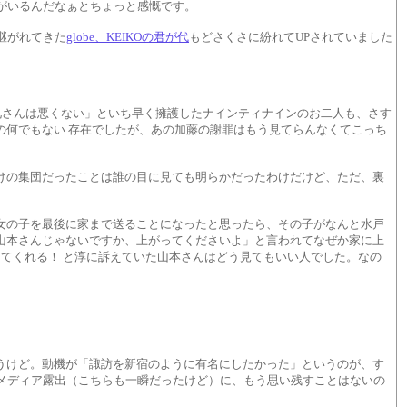
ァンがいるんだなぁとちょっと感慨です。
継がれてきた
globe、KEIKOの君が代
もどさくさに紛れてUPされていました
兄さんは悪くない」といち早く擁護したナインティナインのお二人も、さす
の何でもない 存在でしたが、あの加藤の謝罪はもう見てらんなくてこっち
けの集団だったことは誰の目に見ても明らかだったわけだけど、ただ、裏
女の子を最後に家まで送ることになったと思ったら、その子がなんと水戸
山本さんじゃないですか、上がってくださいよ」と言われてなぜか家に上
てくれる！ と淳に訴えていた山本さんはどう見てもいい人でした。なの
うけど。動機が「諏訪を新宿のように有名にしたかった」というのが、す
メディア露出（こちらも一瞬だったけど）に、もう思い残すことはないの