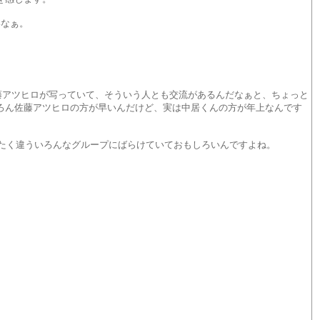
いなぁ。
佐藤アツヒロが写っていて、そういう人とも交流があるんだなぁと、ちょっと
ろん佐藤アツヒロの方が早いんだけど、実は中居くんの方が年上なんです
ったく違ういろんなグループにばらけていておもしろいんですよね。