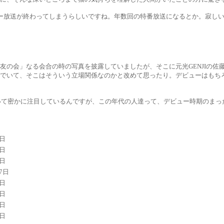
ー放送が終わってしまうらしいですね。年数回の特番放送になるとか。寂し
友の会」なる会合の時の写真を披露していましたが、そこに元光GENJIの
んでいて、そこはそういう立場関係なのかと改めて思ったり。デビューはもち
ついて密かに注目しているんですが、この年代の人達って、デビュー時期のま
1日
2日
2日
17日
4日
1日
0日
8日