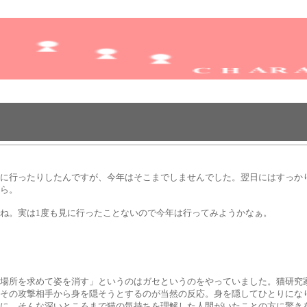
見に行ったりしたんですが、今年はそこまでしませんでした。翌日にはすっか
ら。
ね。実は1度も見に行ったことないので今年は行ってみようかなぁ。
に場所を求めて姿を消す」というのはガセというのをやっていました。猫研究
。その攻撃相手から身を隠そうとするのが当然の反応。身を隠してひとりにな
に、そんな深いところまで猫の気持ちを理解した人間がいたことの方に驚き