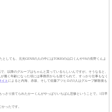
しても、元光GENJIの人の中にはTOKIOの山口くんやV6の長野くんよ
話で、以降のグループはちゃんと貰っているらしいんですが。そうなると、
の人が働く年齢になった頃には事務所からも捨てられて、すっかり仕事もなく
サイト
によると内海、赤坂、そして佐藤アツヒロの3人はグループ解散後も
あっさり捨てられたかーくんがやっぱりいちばん悲惨ということで。1日早
ごかったです。