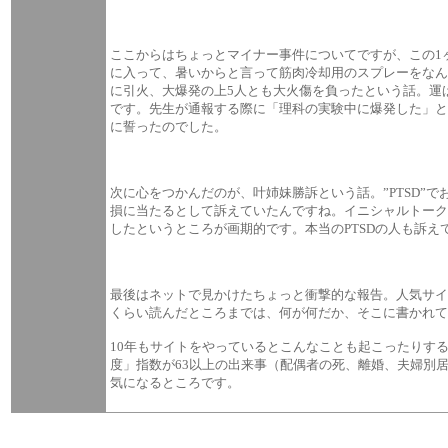
ここからはちょっとマイナー事件についてですが、この1
に入って、暑いからと言って筋肉冷却用のスプレーをなん
に引火、大爆発の上5人とも大火傷を負ったという話。運
です。先生が通報する際に「理科の実験中に爆発した」
に誓ったのでした。
次に心をつかんだのが、叶姉妹勝訴という話。”PTSD
損に当たるとして訴えていたんですね。イニシャルトー
したというところが画期的です。本当のPTSDの人も訴
最後はネットで見かけたちょっと衝撃的な報告。人気サイ
くらい読んだところまでは、何が何だか、そこに書かれて
10年もサイトをやっているとこんなことも起こったりす
度」指数が63以上の出来事（配偶者の死、離婚、夫婦別
気になるところです。