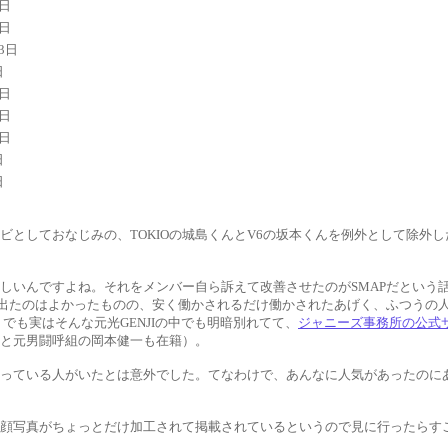
8日
9日
13日
日
0日
8日
9日
日
日
しておなじみの、TOKIOの城島くんとV6の坂本くんを例外として除外したと
しいんですよね。それをメンバー自ら訴えて改善させたのがSMAPだという
気が出たのはよかったものの、安く働かされるだけ働かされたあげく、ふつう
でも実はそんな元光GENJIの中でも明暗別れてて、
ジャニーズ事務所の公式
と元男闘呼組の岡本健一も在籍）。
っている人がいたとは意外でした。てなわけで、あんなに人気があったのに
顔写真がちょっとだけ加工されて掲載されているというので見に行ったらす