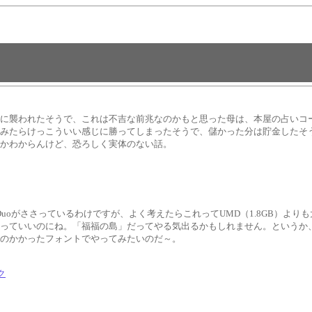
触に襲われたそうで、これは不吉な前兆なのかもと思った母は、本屋の占いコ
てみたらけっこういい感じに勝ってしまったそうで、儲かった分は貯金したそ
だかわからんけど、恐ろしく実体のない話。
ODuoがささっているわけですが、よく考えたらこれってUMD（1.8GB）
なっていいのにね。「福福の島」だってやる気出るかもしれません。というか
スのかかったフォントでやってみたいのだ～。
ク