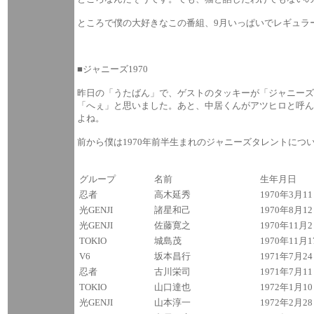
ところで僕の大好きなこの番組、9月いっぱいでレギュラ
■ジャニーズ1970
昨日の「うたばん」で、ゲストのタッキーが「ジャニーズ
「へぇ」と思いました。あと、中居くんがアツヒロと呼
よね。
前から僕は1970年前半生まれのジャニーズタレントに
グループ
名前
生年月日
忍者
高木延秀
1970年3月1
光GENJI
諸星和己
1970年8月1
光GENJI
佐藤寛之
1970年11月
TOKIO
城島茂
1970年11月
V6
坂本昌行
1971年7月2
忍者
古川栄司
1971年7月1
TOKIO
山口達也
1972年1月1
光GENJI
山本淳一
1972年2月2