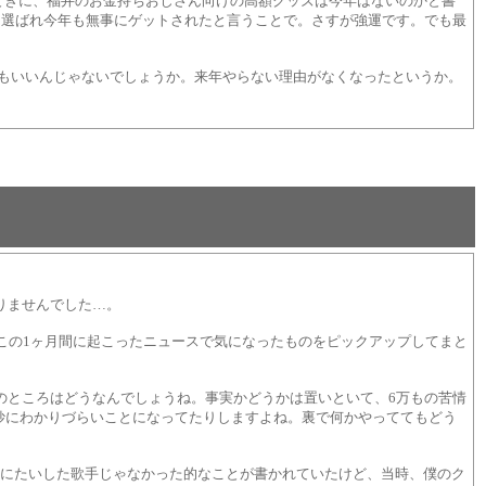
ときに、福井のお金持ちおじさん向けの高額グッズは今年はないのかと書
ら選ばれ今年も無事にゲットされたと言うことで。さすが強運です。でも最
。
言ってもいいんじゃないでしょうか。来年やらない理由がなくなったというか。
りませんでした…。
この1ヶ月間に起こったニュースで気になったものをピックアップしてまと
のところはどうなんでしょうね。事実かどうかは置いといて、6万もの苦情
妙にわかりづらいことになってたりしますよね。裏で何かやっててもどう
は別にたいした歌手じゃなかった的なことが書かれていたけど、当時、僕のク