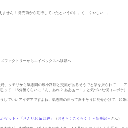
えません！ 発売前から期待していたというのに。く、くやしい…。
更にトイズファクトリーからエイベックスへ移籍へ
演した時、タモリから氣志團の綾小路翔と交流があるそうでと話を振られて、「
思って、15分後くらいに「ん、あれ？ ああぁー！」と気づいた僕（←ボケ）
うしていいアイデアですよね。氣志團の曲って派手そうに見せかけて、印象
がゲット・「さんりお in 江戸」
（
おきらくごくらく！ ～新事記～
さん）