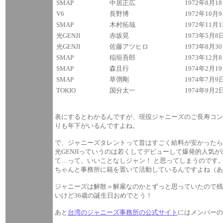
SMAP
中居正広
1972年8月1
V6
長野博
1972年10月
SMAP
木村拓哉
1972年11月
光GENJI
赤坂晃
1973年5月8
光GENJI
佐藤アツヒロ
1973年8月3
SMAP
稲垣吾郎
1973年12月
SMAP
森且行
1974年2月1
SMAP
草彅剛
1974年7月9
TOKIO
国分太一
1974年9月2
表にするとわかるんですが、現役ジャニーズのご長寿コンビと
りも年下がいるんですよね。
で、ジャニーズタレントって昔はすごく給料が安かったら
光GENJIっていうのは若くしてデビューして爆発的人
て…って、いいことなしジャン！ と思ってしまうのです。
ちゃんと事務所に籍を置いて活動しているんですよね（あ
ジャニーズは解散＝解雇なのかとずっと思っていたので残
いけど36歳の誕生日おめでとう！
あと
台湾のジャニーズ事務所の公式サイト
にはメンバーの