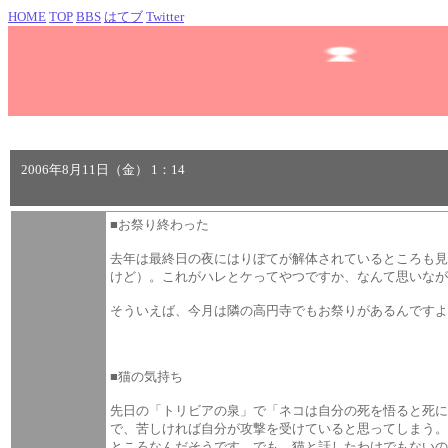
HOME
TOP
BBS
はてブ
Twitter
2006年8月11日（金） 1：14
■お祭り終わった
去年は最終日の夜にはりぼてが解体されているところも
けど）。これがハレとケってやつですか、なんて思いなが
そういえば、今月は隣の高円寺でもお祭りがあるんですよ
■猫の気持ち
先日の「トリビアの泉」で「ネコは自分の死を悟ると死
で、苦しければ自分が攻撃を受けていると思ってしまう
ところなんだそうです。でも、猫と話したわけでもないの