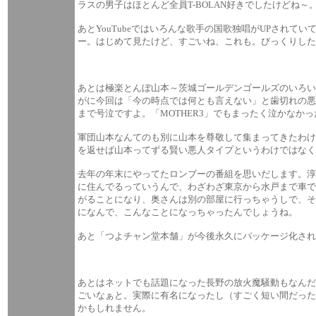
ラスの男子はほとんど全員T-BOLAN好きでしたけどね～
あとYouTubeではいろんな歌手の国歌独唱がUPされ
ー。はじめて見たけど、すごいね、これも。びっくりした
あとは極楽とんぼ山本～茨城ゴールデンゴールズのいろい
がに今回は「今の時点では何とも言えない」と歯切れの悪
まで号泣ですよ。「MOTHER3」でもまったく泣かなか
軍団山本なんてのも別に山本を尊敬して集まってきたわ
を返せば山本ってずる賢い悪人タイプというわけではなく
去年の年末にやってたロンブーの番組を思いだします。
に住んでるっていうんで、わざわざ東京から水戸まで車
がることになり、奥さんは別の部屋に行っちゃうしで、そ
になんで、こんなことになっちゃったんでしょうね。
あと「つよチャン堂本舗」が今後永久にパッケージ化され
あとはネットでも話題になった長野の放火魔騒動もなん
ごいなぁと。実際に有名になったし（すごく短い間だった
かもしれません。