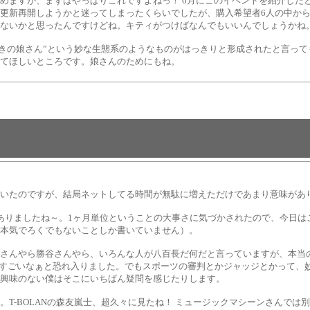
めますが、まずはやっぱりこれですよねっ！ 6月にこのイベントを紹介した
更新再開しようかと迷ってしまったくらいでしたが、購入希望者6人の中か
ないかと思ったんですけどね。キティがつけばなんでもいいんでしょうかね
 キティ好きの娘さん”という妙な生態系のようなものがはっきりと形成されたと
ってほしいところです。娘さんのためにもね。
いたのですが、結局ネットしてる時間が無駄に増えただけであまり意味があ
ありましたね～。1ヶ月単位ということの大事さに気づかされたので、今日は
本気でろくでもないことしか書いていません）。
こさんやら勝谷さんやら、いろんな人が八百長だ何だと言っていますが、本当
やすごいなぁと恐れ入りました。でもスポーツの審判とかジャッジとかって、
興味のない僕はそこにいちばん疑問を感じたりします。
。T-BOLANの森友嵐士、超久々に見たね！ ミュージックマシーンさんで