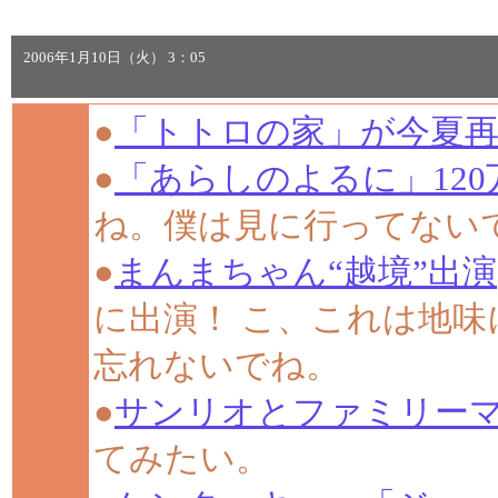
2006年1月10日（火） 3：05
●
「トトロの家」が今夏
●
「あらしのよるに」120
ね。僕は見に行ってない
●
まんまちゃん“越境”出演
に出演！ こ、これは地味
忘れないでね。
●
サンリオとファミリー
てみたい。