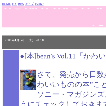
HOME
TOP
BBS
はてブ
Twitter
2006年1月14日（土） 20：08
●[本]bean's Vol.11「
さて、発売から日数
わいいものの本”こ
ソニー・マガジンズ
うにチェックしておきま