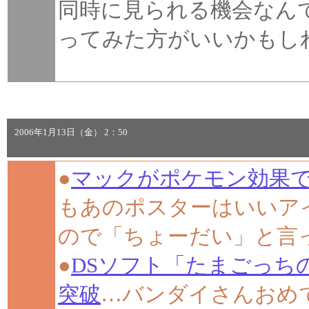
同時に見られる機会なん
ってみた方がいいかもし
2006年1月13日（金） 2：50
●
マックがポケモン効果
もあのポスターはいいア
ので「ちょーだい」と言
●
DSソフト「たまごっち
突破
…バンダイさんおめ