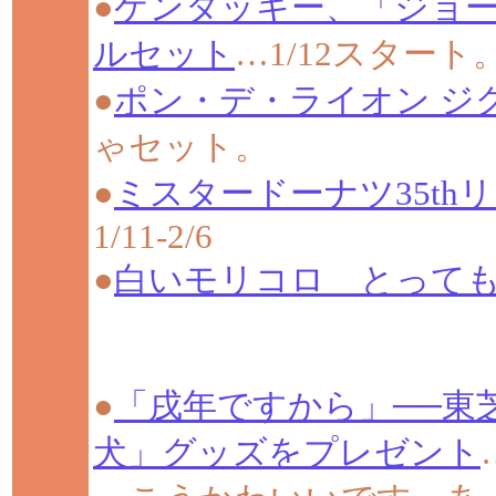
●
ケンタッキー、「ジョ
ルセット
…1/12スタート
●
ポン・デ・ライオン ジ
ゃセット。
●
ミスタードーナツ35t
1/11-2/6
●
白いモリコロ とって
●
「戌年ですから」──東
犬」グッズをプレゼント