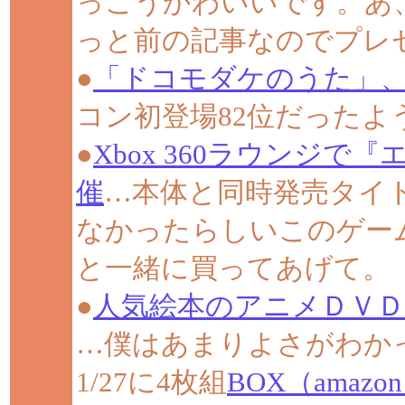
っこうかわいいです。あ
っと前の記事なのでプレ
●
「ドコモダケのうた」、
コン初登場82位だったよ
●
Xbox 360ラウンジ
催
…本体と同時発売タイト
なかったらしいこのゲー
と一緒に買ってあげて。
●
人気絵本のアニメＤＶＤ
…僕はあまりよさがわか
1/27に4枚組
BOX（amazo