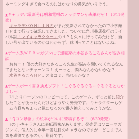
ネーミングすぎて食べるのにはかなりの勇気がいりそう。
●
キャラデパ最新号は明和電機のノックマンが表紙だぞ！（6/11発
売）
キャラデパＯＮＬＩＮＥ
がまだ更新されてなかったので小学館
ＨＰまで行って確認してきました。ついでに角川書店発行のライ
バル誌
「マイキャラクター」
のＨＰも久々に行ってみたけど、新
しい号が出ているのかはわからず。休刊ってことはないよね。
●
ゲーム系ＷＥＢマガジンにて漫画家の水谷さるころさんが悩み相
談
おおー！ 僕の大好きなさるころ先生が悩みを聞いてくれるなん
てまたとないチャーンス！ えーっと、悩みなんかないかな？
→
水谷さるころＨＰ
…スタコミ、売れるかな？
●
ゲームボーイ書き換えソフト「こぐるぐるぐる～ぐるぐるとなか
よし～」
7/1よりローソンのロッピーにて。このゲーム、ずっと前に
紹介
したことがあったんだけどようやく発売です。キャラクターもゲ
ーム内容もちょっと気になるので書き換えしてみようかな。
●
「Ｑコン動物」の絵本がついに登場するぞ！（6/30発売）
↑のｊ-キャラさんに表紙画像があります。発売元はソニーマガ
ジンズ。個人的に今年一番注目のキャラなのですが、どこまで人
気を獲得できるのか、期待です。