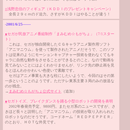
○
浅野忠信のフィギュア（ＫＤＤＩのプレゼントキャンペーン）
全長２９ｃｍのド迫力。さすがＫＤＤＩはやることが違う！
-2001/6/25-------
●
セガが民放アニメ番組制作「まみむめ☆もがちょ」（7/1スター
ト）
これは、セガが独自開発したＣＧキャラアニメ製作用ソフト
「アニマニウム」を使って製作されたアニメだそうで、このソフ
トは従来のようにモーションキャプチャー技術を使わなくてもキ
ャラに自然な動作をさせることができるとのこと。なので動画を
見てみないことにはよくわかりませんが、リンク先の静止画を見
るとほんわかかわいい色使いで素敵です。
セガはアニメ事業も大きな柱にしたいようで、今回のはその第
一歩ということのようです。ただテレ東系主要３局のみの放送な
のが残念。
→
まみむめ☆もがちょ公式サイト
（追加）
●
セガトイズ、ブレイクダンスを踊る小型ロボットの開発を表明
2002年春発売予定、9800円。またセガ系のニュースですが、さ
きほど長々と説明した「アニマニウム」の技術が取り入れられた
ロボットなのだそうです。コードネーム「ＲＥＤＰＥＰＰＥＲ」
のとおり、ＨＯＴな外見です。