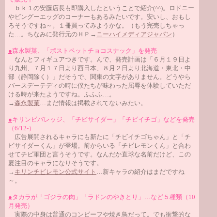
ｂｋ１の安藤店長も即購入したということで紹介(^^)。ロドニー
やピングーエッグのコーナーもあるみたいです。安いし、おもし
ろそうですね～。１冊買ってみようかな。（もう完売しちゃっ
た…。ちなみに発行元のＨＰ→
ニーハイメディアジャパン
）
●
森永製菓、「ポストペットチョコスナック」を発売
なんとフィギュアつきです。んで、発売計画は「６月１９日よ
り九州、７月１７日より西日本、８月２日より北海道・東北・中
部（静岡除く）」だそうで、関東の文字がありません。どうやら
バースデーテディの時に僕たちが味わった屈辱を体験していただ
ける時が来たようですね。ふふふ…。
→
森永製菓
…まだ情報は掲載されてないみたい。
●
キリンビバレッジ、「チビサイダー」「チビイチゴ」などを発売
（6/12-）
広告展開されるキャラにも新たに「チビイチゴちゃん」と「チ
ビサイダーくん」が登場。前からいる「チビレモンくん」と合わ
せてチビ軍団と言うそうです。なんだか直球な名前だけど、この
夏注目のキャラになりそうです。
→
キリンチビレモン公式サイト
…新キャラの紹介はまだですね
～。
●
タカラが「ゴジラの肉」「ラドンのやきとり」…など５種類（10
月発売）
実際の中身は普通のコンビーフや焼き鳥だって。でも衝撃的な