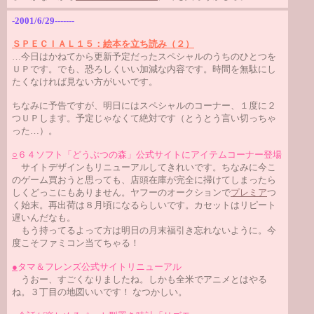
-2001/6/29-------
ＳＰＥＣＩＡＬ１５：絵本を立ち読み（２）
…今日はかねてから更新予定だったスペシャルのうちのひとつを
ＵＰです。でも、恐ろしくいい加減な内容です。時間を無駄にし
たくなければ見ない方がいいです。
ちなみに予告ですが、明日にはスペシャルのコーナー、１度に２
つＵＰします。予定じゃなくて絶対です（とうとう言い切っちゃ
った…）。
○
６４ソフト「どうぶつの森」公式サイトにアイテムコーナー登場
サイトデザインもリニューアルしてきれいです。ちなみに今こ
のゲーム買おうと思っても、店頭在庫が完全に掃けてしまったら
しくどっこにもありません。ヤフーのオークションで
プレミア
つ
く始末。再出荷は８月頃になるらしいです。カセットはリピート
遅いんだなも。
もう持ってるよって方は明日の月末福引き忘れないように。今
度こそファミコン当てちゃる！
●
タマ＆フレンズ公式サイトリニューアル
うおー、すごくなりましたね。しかも全米でアニメとはやる
ね。３丁目の地図いいです！ なつかしい。