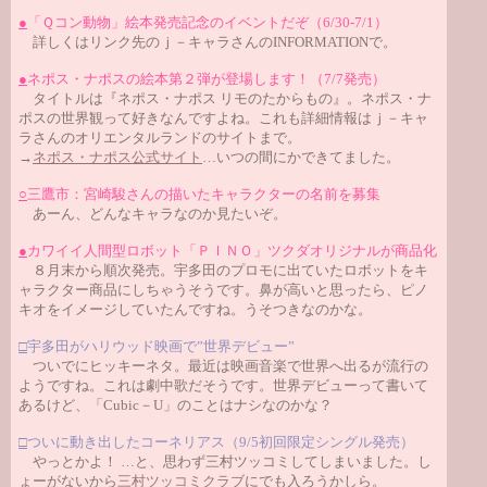
●
「Ｑコン動物」絵本発売記念のイベントだぞ（6/30-7/1）
詳しくはリンク先のｊ－キャラさんのINFORMATIONで。
●
ネポス・ナポスの絵本第２弾が登場します！（7/7発売）
タイトルは『ネポス・ナポス リモのたからもの』。ネポス・ナ
ポスの世界観って好きなんですよね。これも詳細情報はｊ－キャ
ラさんのオリエンタルランドのサイトまで。
→
ネポス・ナポス公式サイト
…いつの間にかできてました。
○
三鷹市：宮崎駿さんの描いたキャラクターの名前を募集
あーん、どんなキャラなのか見たいぞ。
●
カワイイ人間型ロボット「ＰＩＮＯ」ツクダオリジナルが商品化
８月末から順次発売。宇多田のプロモに出ていたロボットをキ
ャラクター商品にしちゃうそうです。鼻が高いと思ったら、ピノ
キオをイメージしていたんですね。うそつきなのかな。
□
宇多田がハリウッド映画で”世界デビュー”
ついでにヒッキーネタ。最近は映画音楽で世界へ出るが流行の
ようですね。これは劇中歌だそうです。世界デビューって書いて
あるけど、「Cubic－U」のことはナシなのかな？
□
ついに動き出したコーネリアス（9/5初回限定シングル発売）
やっとかよ！ …と、思わず三村ツッコミしてしまいました。し
ょーがないから
三村ツッコミクラブ
にでも入ろうかしら。