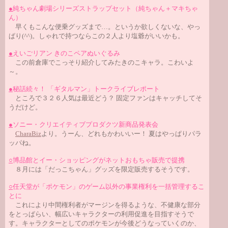
●
純ちゃん劇場シリーズストラップセット（純ちゃん＋マキちゃ
ん）
早くもこんな便乗グッズまで…。というか欲しくないな、やっ
ぱり(^^)。しゃれで持つならこの２人より塩爺がいいかも。
●
えいごリアン きのこペアぬいぐるみ
この前倉庫でこっそり紹介してみたきのこキャラ。こわいよ
～。
●
秘話続々！ 「ギタルマン」トークライブレポート
ところで３２６人気は最近どう？ 固定ファンはキャッチしてそ
うだけど。
●
ソニー・クリエイティブプロダクツ新商品発表会
CharaBiz
より。うーん、どれもかわいいー！ 夏はやっぱりパラ
ッパね。
○
博品館とイー・ショッピングがネットおもちゃ販売で提携
８月には「だっこちゃん」グッズを限定販売するそうです。
○
任天堂が「ポケモン」のゲーム以外の事業権利を一括管理するこ
とに
これにより中間権利者がマージンを得るような、不健康な部分
をとっぱらい、幅広いキャラクターの利用促進を目指すそうで
す。キャラクターとしてのポケモンが今後どうなっていくのか、