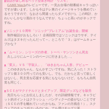
●
会話が楽しめるペット型置き時計「リズモ」
GAME Watch
のレビューです。一見お台場の朝番組キャラっぽい
ですが違います。しかも今はテレ東のイメージキャラを務めてい
るそうですので、なおさら間違ったらダメです(^^)。この時計、か
わいいしかなり面白そうなんですが、ちょっと高いのがネックで
すね。
●
ソニック１０周年「ソニック”プレミアム”お誕生会」開催
制作秘話がおもしろい！ 企画段階ではソニックはウサギ、テイ
ルズはタヌキだったんだって～。ところで「３」はゲームキュー
ブかな？
●
「ムーミン」シリーズの作者、トーベ・ヤンソンさん死去
久しぶりにムーミンのページに行きました…。
●
「変人」ＶＳ「宇宙人」、「ゆきおちゃん人形」デビュー
このゆきおちゃん、なんかすごいですね。気に入った！ ストラ
ップ１個３００円ってのも安いし。でも、だからと言って欲しく
はないし、民主党を応援する気にもならないけど。もちろん自民
党も同じく。
●
ＳＣＥがマクドナルドとタイアップ、限定グッズなどを販売
先日ちらっとお伝えしましたが、その詳細情報です。キャラピ
ット的ポイントはクラッシュ・バンディクーの姿がないことです
（ＳＣＥの手を離れていったからね。ファンの方残念！）。スク
ウェアのチョコボはいるのにね。でも僕はモーグリ派。