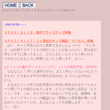
キャラクターＴＯＰＩＣＳバックナンバー2001.5-6
-2001/6/30-------
ＳＰＥＣＩＡＬ１６：新作プライズグッズ特集
ＳＰＥＣＩＡＬ１７：２１世紀のキッズ雑誌「マンモス」特集
…はい、やっと予告どおりに更新できましたよ～(^^)。「マンモ
ス」は以前ＴＯＰＩＣＳで紹介したことがあったけど、実はあの
時もうすでに買ってました。どちらもむっちゃくちゃ長いけど、
それなりにおもしろい特集になったと思います。えへへ。
○
どうぶつの森がゲームキューブで！（１２月発売予定、6800円）
なななんと！ 早くも新作ですか。まだ１年たってないのにどう
すんだ。とりあえず今日の福引き忘れないようにしなければ
(^^;)。
ちなみにリンク先では任天堂から年内に発売されるゲームキュ
ーブ用ソフトが紹介されています。どうぶつ以外に注目は「ピク
ミン」です。これ、キャラクターかわいいですよね。超期待。あ
と、ルイージマンションの
解説
には「普段から存在感が薄いと言
われていたルイージが、主人公となって大活躍します！」だっ
て…（泣）。