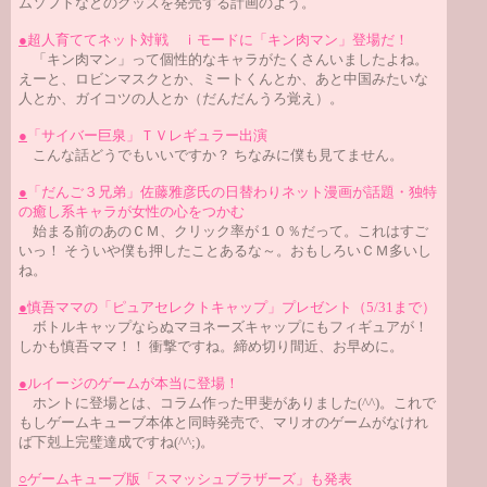
ムソフトなどのグッズを発売する計画のよう。
●
超人育ててネット対戦 ｉモードに「キン肉マン」登場だ！
「キン肉マン」って個性的なキャラがたくさんいましたよね。
えーと、ロビンマスクとか、ミートくんとか、あと中国みたいな
人とか、ガイコツの人とか（だんだんうろ覚え）。
●
「サイバー巨泉」ＴＶレギュラー出演
こんな話どうでもいいですか？ ちなみに僕も見てません。
●
「だんご３兄弟」佐藤雅彦氏の日替わりネット漫画が話題・独特
の癒し系キャラが女性の心をつかむ
始まる前のあのＣＭ、クリック率が１０％だって。これはすご
いっ！ そういや僕も押したことあるな～。おもしろいＣＭ多いし
ね。
●
慎吾ママの「ピュアセレクトキャップ」プレゼント（5/31まで）
ボトルキャップならぬマヨネーズキャップにもフィギュアが！
しかも慎吾ママ！！ 衝撃ですね。締め切り間近、お早めに。
●
ルイージのゲームが本当に登場！
ホントに登場とは、コラム作った甲斐がありました(^^)。これで
もしゲームキューブ本体と同時発売で、マリオのゲームがなけれ
ば下剋上完璧達成ですね(^^;)。
○
ゲームキューブ版「スマッシュブラザーズ」も発表