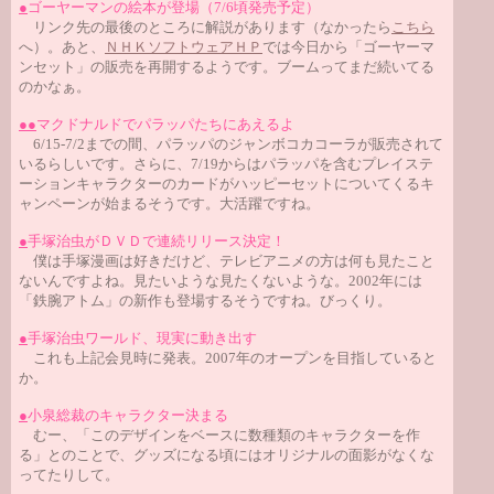
●
ゴーヤーマンの絵本が登場（7/6頃発売予定）
リンク先の最後のところに解説があります（なかったら
こちら
へ）。あと、
ＮＨＫソフトウェアＨＰ
では今日から「ゴーヤーマ
ンセット」の販売を再開するようです。ブームってまだ続いてる
のかなぁ。
●
●
マクドナルドでパラッパたちにあえるよ
6/15-7/2までの間、パラッパのジャンボコカコーラが販売されて
いるらしいです。さらに、7/19からはパラッパを含むプレイステ
ーションキャラクターのカードがハッピーセットについてくるキ
ャンペーンが始まるそうです。大活躍ですね。
●
手塚治虫がＤＶＤで連続リリース決定！
僕は手塚漫画は好きだけど、テレビアニメの方は何も見たこと
ないんですよね。見たいような見たくないような。2002年には
「鉄腕アトム」の新作も登場するそうですね。びっくり。
●
手塚治虫ワールド、現実に動き出す
これも上記会見時に発表。2007年のオープンを目指していると
か。
●
小泉総裁のキャラクター決まる
むー、「このデザインをベースに数種類のキャラクターを作
る」とのことで、グッズになる頃にはオリジナルの面影がなくな
ってたりして。