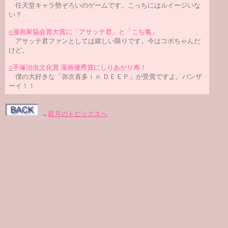
任天堂キャラ勢ぞろいのゲームです。こっちにはルイージいな
い？
○
漫画家協会賞大賞に「アサッテ君」と「こち亀」
アサッテ君ファンとしては嬉しい限りです。今はコボちゃんだ
けど。
○
手塚治虫文化賞 漫画優秀賞にしりあがり寿！
僕の大好きな「弥次喜多ｉｎ ＤＥＥＰ」が受賞ですよ。バンザ
ーイ！！
→
前月のトピックスへ