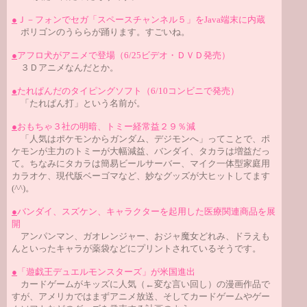
●
Ｊ－フォンでセガ「スペースチャンネル５」をJava端末に内蔵
ポリゴンのうららが踊ります。すごいね。
●
アフロ犬がアニメで登場（6/25ビデオ・ＤＶＤ発売）
３Ｄアニメなんだとか。
●
たれぱんだのタイピングソフト（6/10コンビニで発売）
「たれぱん打」という名前が。
●
おもちゃ３社の明暗、トミー経常益２９％減
「人気はポケモンからガンダム、デジモンへ」ってことで、ポ
ケモンが主力のトミーが大幅減益、バンダイ、タカラは増益だっ
て。ちなみにタカラは簡易ビールサーバー、マイク一体型家庭用
カラオケ、現代版ベーゴマなど、妙なグッズが大ヒットしてます
(^^)。
●
バンダイ、スズケン、キャラクターを起用した医療関連商品を展
開
アンパンマン、ガオレンジャー、おジャ魔女どれみ、ドラえも
んといったキャラが薬袋などにプリントされているそうです。
●
「遊戯王デュエルモンスターズ」が米国進出
カードゲームがキッズに人気（←変な言い回し）の漫画作品で
すが、アメリカではまずアニメ放送、そしてカードゲームやゲー