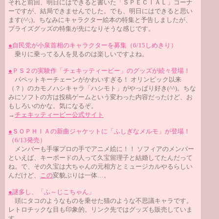
それと前回、明日にはできると書いた「ＳＰＥＣＩＡＬ」コーナ
ーですが、結局できませんでした。でも、明日にはできると思い
ます(^^;)。ちなみにキャラクター絵本の特集と予告しましたが、
プライズグッズの特集が先になりそうな感じです。
●
自民党が小泉首相のキャラクターを募集（6/15しめきり）
乗りに乗ってる人を見るのは楽しいですよね。
●
ＰＳ２の実験作「チェキッティービー」のグッズが続々登場！
パペットキーチェーンがかわいすぎる！ オリンピック以来
（？）のカモノハシキャラ「ハシモト」がやっぱり好き(^^)。ちな
みにソフトの方は投稿ゲームという変わった内容だったけど、お
もしろいのかな。気になるぞ。
→
チェキッティービー公式サイト
●
ＳＯＰＨＩＡの新曲ジャケットに「ふしぎなメルモ」が登場！
（6/13発売）
メンバーも手塚プロの手でアニメ絵に！！ ソフィアのメンバー
といえば、キーボードの人って久宝留理子と結婚してたんだって
ね。で、その久宝は大ちゃんの元相方とミュージカルやるらしい
んだけど、
この
変貌ぶりは一体…。
●
謎多し、「ふ～じこちゃん」
頭にタコのようなものを乗せた猫のような不思議キャラです。
レトロチックな目も印象的。リンク先ではグッズも販売していま
す。