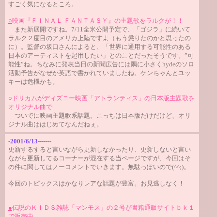
すごく気になるところ。
○
映画『ＦＩＮＡＬ ＦＡＮＴＡＳＹ』の主題歌をラルクが！！
また新展開ですね。7/11全米公開予定で、「ゴジラ」に続いて
ラルク２度目のアメリカ上陸ですよ（もう懲りたのかと思ったの
に）。監督の坂口さんによると、「世界に通用する可能性のある
日本のアーティストを起用したい」とのことだったそうです。”可
能性”ね。ちなみに発表当日の新聞広告には隅に小さくhydeのソロ
活動予告がなぜか英語で書かれていましたね。ケンちゃんとユッ
キーは危機かも。
○
ドリカムがディズニー映画「アトランティス」の日本版主題歌を
オリジナル曲で
ついでに映画主題歌系話題。こっちは日本版だけだけど、オリ
ジナル曲ははじめてなんだねぇ。
-2001/6/13-------
更新するすると言いながら更新しなかったり、更新しないと言い
ながら更新してるコーナーが混在する当ページですが、今回はそ
の件に関してはノーコメントでいきます。無駄っぽいので(^^;)。
今回のトピックスはかなりレアな話題が豊富。お見逃しなく！
●
伝説のＫＩＤＳ雑誌「マンモス」の２号が書籍通販サイトｂｋ１
で販売中