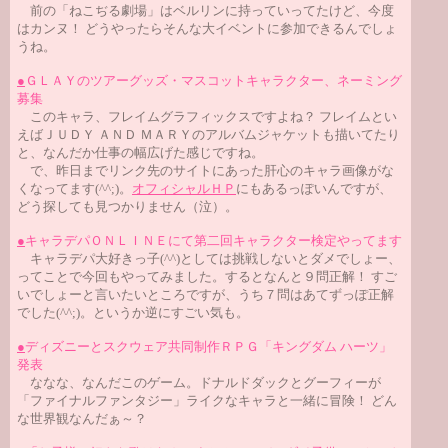
前の「ねこぢる劇場」はベルリンに持っていってたけど、今度
はカンヌ！ どうやったらそんな大イベントに参加できるんでしょ
うね。
●
ＧＬＡＹのツアーグッズ・マスコットキャラクター、ネーミング
募集
このキャラ、フレイムグラフィックスですよね？ フレイムとい
えばＪＵＤＹ ＡＮＤ ＭＡＲＹのアルバムジャケットも描いてたり
と、なんだか仕事の幅広げた感じですね。
で、昨日までリンク先のサイトにあった肝心のキャラ画像がな
くなってます(^^;)。
オフィシャルＨＰ
にもあるっぽいんですが、
どう探しても見つかりません（泣）。
●
キャラデパＯＮＬＩＮＥにて第二回キャラクター検定やってます
キャラデパ大好きっ子(^^)としては挑戦しないとダメでしょー、
ってことで今回もやってみました。するとなんと９問正解！ すご
いでしょーと言いたいところですが、うち７問はあてずっぽ正解
でした(^^;)。というか逆にすごい気も。
●
ディズニーとスクウェア共同制作ＲＰＧ「キングダム ハーツ」
発表
ななな、なんだこのゲーム。ドナルドダックとグーフィーが
「ファイナルファンタジー」ライクなキャラと一緒に冒険！ どん
な世界観なんだぁ～？