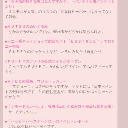
●
「お子様の好きな歌はなんですか？」（バンダイ子供アンケート
より）
ミニモニが人気。のりスタの「世界はピーポー」は入ってなく
て残念。
●
ＭＵＴＳＵのぬいぐるみ
なかなかかわいいですね。売れるかどうかは知らんけど。
●
ソニー系ネットショップ総合サイト「ＥＧＳＴＲＥＥＴ」でロド
ニー特集
ＰＵＦＦＹのジャケットなど、いろいろ見たり買えたり。
○
ＰＵＦＦＹのアメリカ公式サイトがオープン
こっちでもＰＵＦＦＹ。かわいいデザイン。でもパフィーって
もう。
●
ＡＩＢＯの新色、マジョーラカラー
「マジョーラ」は造語だそうですが、サイトには「日本ペイン
トの登録商標です」との
但し書き
が。造語なのにかぶっちゃった
のかな？
●
「ｉモードもいっしょ」等身大ぬいぐるみロケ秘蔵写真を公開！
か、かわいい…。
●
「ハッピーバースデートロ」のイベントレポート
5/6が誕生日だったそうです。