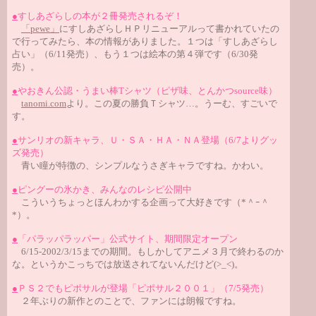
●
すしあざらしの本が２冊発売されるぞ！
「pewe」
にすしあざらしＨＰリニューアルって書かれていたの
で行ってみたら、本の情報がありました。１つは「すしあざらし
占い」（6/11発売）、もう１つは絵本の第４弾です（6/30発
売）。
●
やおきん公認・うまい棒Tシャツ（ピザ味、とんかつsource味）
tanomi.com
より。この夏の勝負Ｔシャツ…。うーむ、すごいで
す。
●
サンリオの新キャラ、Ｕ・ＳＡ・ＨＡ・ＮＡ登場（6/7よりグッ
ズ発売）
青い瞳が特徴の、シンプルなうさぎキャラですね。かわい。
●
ピングーの氷かき、みんなのレシピ公開中
こういうちょっとほんわかする企画って大好きです（*＾ｰ＾
*）。
●
「パラッパラッパー」公式サイト、期間限定オープン
6/15-2002/3/15までの期間。もしかしてアニメ３月で終わるのか
な。というかこっちでは放送されてないんだけど(>_<)。
●
ＰＳ２でもピポサルが登場「ピポサル２００１」（7/5発売）
２年ぶりの新作とのことで、ファンには朗報ですね。