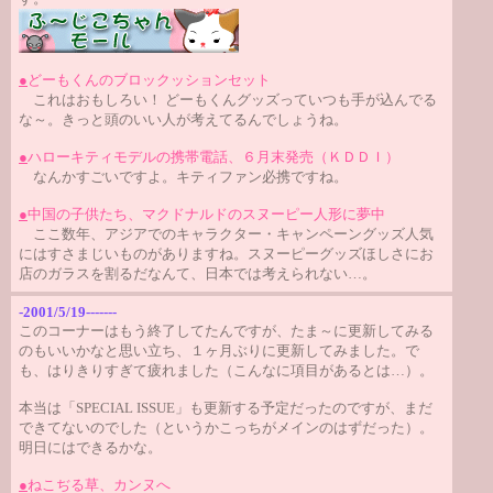
●
どーもくんのブロックッションセット
これはおもしろい！ どーもくんグッズっていつも手が込んでる
な～。きっと頭のいい人が考えてるんでしょうね。
●
ハローキティモデルの携帯電話、６月末発売（ＫＤＤＩ）
なんかすごいですよ。キティファン必携ですね。
●
中国の子供たち、マクドナルドのスヌーピー人形に夢中
ここ数年、アジアでのキャラクター・キャンペーングッズ人気
にはすさまじいものがありますね。スヌーピーグッズほしさにお
店のガラスを割るだなんて、日本では考えられない…。
-2001/5/19-------
このコーナーはもう終了してたんですが、たま～に更新してみる
のもいいかなと思い立ち、１ヶ月ぶりに更新してみました。で
も、はりきりすぎて疲れました（こんなに項目があるとは…）。
本当は「SPECIAL ISSUE」も更新する予定だったのですが、まだ
できてないのでした（というかこっちがメインのはずだった）。
明日にはできるかな。
●
ねこぢる草、カンヌへ