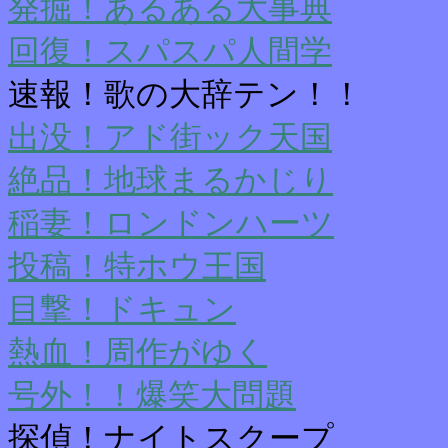
発掘！あるある大事典
回復！スパスパ人間学
速報！歌の大辞テン！！
出没！アド街ック天国
絶品！地球まるかじり
稲妻！ロンドンハーツ
投稿！特ホウ王国
目撃！ドキュン
熱血！周作がゆく
号外！！爆笑大問題
探偵！ナイトスクープ