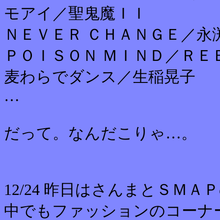
モアイ／聖鬼魔ＩＩ
ＮＥＶＥＲ ＣＨＡＮＧＥ／永
ＰＯＩＳＯＮ ＭＩＮＤ／ＲＥ
麦わらでダンス／生稲晃子
…
だって。なんだこりゃ…。
12/24 昨日はさんまとＳＭ
中でもファッションのコーナ