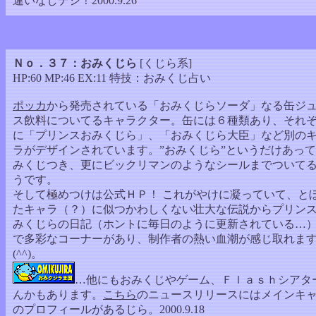
違いなしデシ！2000.9.26
Ｎｏ．３７：おみくじら
[くじら系]
HP:60 MP:46 EX:11 特技：おみくじ占い
ポッカ
から発売されている「おみくじらソーダ」なる缶ジ
ス飲料についてるキャラクター。缶には６種類あり、それ
に「プリンスおみくじら」、「おみくじら大臣」など別の
ラがデザインされています。”おみくじら”というだけあっ
みくじつき、更にビックリマンのようなシールまでついて
うです。
そして極めつけは公式ＨＰ！ これがやけに凝っていて、と
たキャラ（？）に似つかわしくない壮大な伝説からプリン
みくじらの日記（ホントに毎日のように更新されている…
で多彩なコーナーがあり、制作者の熱い血潮が感じ取れま
(^^)。
…他にもおみくじやゲーム、Ｆｌａｓｈシアタ
んかもあります。
こちら
のニュースリリースにはメインキ
のプロフィールがあるじら。2000.9.18