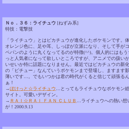
Ｎｏ．３６：ライチュウ
[ねずみ系]
特技：電撃技
「ライチュウ」とはピカチュウが進化したポケモンです。
オレンジ色に、足や耳、しっぽが立派になり、そして手が
ペパンのように丸くなってるのが特徴(^^)。個人的にはもう
っと人気者になって欲しいところですが、アニメでの扱い
いせいか特に話題になりません。最近ではピカチュウの新
の「ピチュー」なんていうポケモンまで登場し、ますます
薄いです…。でもいつかは君の時代がくると信じて頑張る
ぁ！
→
ぽけっと☆ライチュウ
…とってもライチュウなポケモン
サイト。可愛いデザイン。
→
ＲＡＩ☆ＲＡＩ ＦＡＮ ＣＬＵＢ
…ライチュウへの熱い想
が！2000.9.13