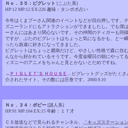
Ｎｏ．３５：ピグレット
[こぶた系]
HP:12 MP:12 EX:226 趣味：タンポポ占い
今年はくまプーさん関連のイベントなどが目白押しです。
ズニーランドにもアトラクションができましたし。でも僕
ーさんにはあまり関心ないです。その仲間のティガーも同
ですが、ぶたのピグレットはちょっと気になるかも、と一
ったら急速に好きになってきました。
ピグレットはちょっと臆病だけど、やさしい性格で森に住
んなから好かれているそうです。今度金曜日の朝にやって
ィズニーのアニメをちゃんと見とかないとだめですね。
→
ＰＩＧＬＥＴ’Ｓ ＨＯＵＳＥ
…ピグレットグッズがたくさ
介されたサイト。その数には圧巻です。2000.9.10
Ｎｏ．３４：ポピー
[謎人系]
HP:91 MP:104 EX:15 年齢：１７才
ＣＳ放送などで見られるチャンネル、
「キッズステーショ