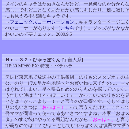
メインのキャラはたぬきなんだけど、一見何なのか分から
感じ。でもどことなくあたたかい感じもしたり、逆に寂し
にも見える不思議なキャラです。
→
フェニックスコーポレーション
…キャラクターページに
ぺいコーナーがあります（
こちら
です）。グッズがなかな
わいいので要チェック。2000.9.5
Ｎｏ．３２：ひゃっぽくん
[宇宙人系]
HP:30 MP:60 EX: 特技：パラパラ
テレビ東京系で放送中の子供番組「のりものスタジオ」の
公。のりーぽん星から地球へとお買い物に来てたのに、マ
はぐれてしまい、星へ帰るためののりものを探しています
うれしい時は「ひゃっぽーい！」、かっこいいのりものを
ときは「かっこよしー！」と言うのが口癖です。そしては
りのあいさつは
「おっは～！」
って言うんだけど、これっ
吾ママが間違って使ってるあいさつですよね。本家「おは
タ」のすぐ後にやってる番組なんだから
「お～は～」
と言
が筋なのでは！？ ひょっとしてひゃっぽくんは慎吾ママ派