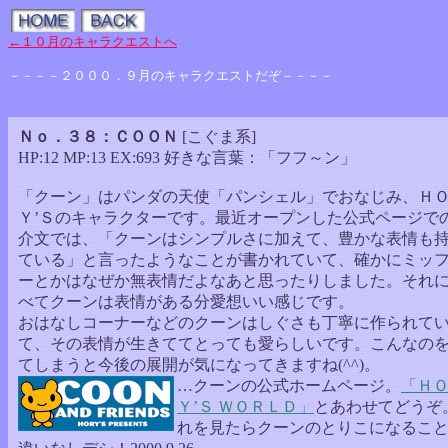
←１０月のキャラクエストへ
－－－－２０００．９月のキャラクエストだぞ－－－－
Ｎｏ．３８：ＣＯＯＮ
[こぐま系]
HP:12 MP:13 EX:693 好きな言葉：「フフ～ン」
「クーン」はパンダの天使「パンシェル」でおなじみ、Ｈ
Ｙ’Ｓのキャラクターです。最近オープンした公式ページで
介文では、「クーンはシンプルさに加えて、豊かな表情も
ている」と言ったようなことが書かれていて、確かにミッ
ーとかはなぜか無表情だよなあと思ったりしました。それ
べてクーンは表情がある分愛想いい感じです。
おはなしコーナーなどのクーンはしぐさも丁寧に作られて
て、その表情が生きててとっても愛らしいです。こんなの
てしまうと今後の展開が気になってきますね(^^)。
…クーンの公式ホームページ。
「Ｈ
Ｙ’Ｓ ＷＯＲＬＤ」
とあわせてどうぞ
れを見たらクーンのとりこになるこ