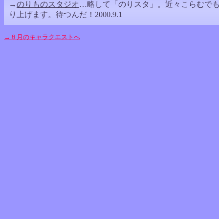
→
のりものスタジオ
…略して「のりスタ」。近々こらむで
り上げます。待つんだ！2000.9.1
→８月のキャラクエストへ