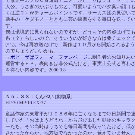
で放送中のフルＣＧ短編アニメ「ポピーザぱフォーマー」
人公。うさぎのかぶりものと、可愛いようでバタ臭い顔（
くは逆？）がチャームポイントです。サーカス団の見習い
助手の「ケダモノ」とともに芸の練習をする毎日を送って
す。
僕は環境的に見られないのですが、どうもその内容はげて
系（？）らしいので、そういうのが好きな方は要チェック
(^^;)。今は再放送だけで、新作は１０月から開始されるよ
のでちょうどいいかも。
→
ポピーザぱフォーマーファンページ
…制作者のお知りあ
運営するＨＰ。表向きは非公式だけど、事実上公式と言わ
を得ない内容です。2000.9.8
Ｎｏ．３３：くんぺい
[動物系]
HP:30 MP:10 EX:37
童話作家の東君平が１９８６年に亡くなるまで毎日新聞で
していた「おはようどうわ」から飛び出した動物のキャラ
ーたち。その当時はうちでも毎日新聞を取ってたけど、僕
さかったからか、地方版でなかったのか、覚えていません