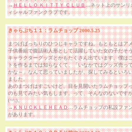
→
ＨＥＬＬＯ ＫＩＴＴＹ ＣＬＵＢ
…ネット上のサンリ
ィシャルファンクラブです。
きゃらぷち１１：ラムチョップ 2000.5.25
まつげばっちりのひつじキャラですね。もともとはア
子供番組で腹話術人形として活躍していた女の子だそ
キャラクターグッズとかもたくさん出ています。僕は
トを作るまでは知らなくて、「いなかではグッズ売っ
かな～」なんて思っていましたが、探してみるといろ
ました。
あのまつげはすごいけど、目を見開いたラムチョップ
のも見てみたい気もします。って、そんなのないです
(^^;)。
→
ＫＮＵＣＫＬＥＨＥＡＤ
…ラムチョップの私設ファ
があります。