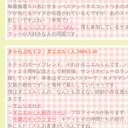
毎週抽選５０名にサタッペスマッペマスコットつきの
プが当たるクイズが出題されているんですが、あのス
欲しいですよね～（本気で）。
→
サタッペ☆スマッペどうめい
…僕も参加しているサ
マッペが大好きな人の同盟です。
きゃらぷち１２：ダニエルくん 2000.5.30
キティのボーイフレンド、それがダニエルくんです。
ティ２５周年記念として初登場、サンリオピューロラ
躍しています。本名はダニエル･スターで、カメラマン
父親の都合でずっと海外で暮らしていたそうです。
僕はダニエルくんの、なんとも言えない絶妙の存在感
きです。
→
サンリオＨＰ
→
ダニエルくん紹介ページ
…プロフィールがあります
→
今週のキャラクター
…キティとその仲間たちの紹介
外にもたくさんお友達がいるんですね。