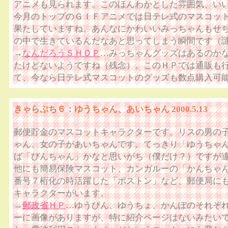
アニメも見られます。このほんわかとした雰囲気、い
今月のトップのＧＩＦアニメでは日テレ式のマスコッ
果たしていますね。あんなにかわいいみっちゃんもせ
の中で生きているんだなあと思ってしまう瞬間です（
→
なんだろうＳＨＯＰ
…みっちゃんグッズはあるのか
たけどないようですね（残念）。このＨＰでは通販も
て、今なら日テレ式マスコットのグッズも数点購入可
きゃらぷち６：ゆうちゃん、あいちゃん 2000.5.13
郵便貯金のマスコットキャラクターです。リスの男の
ゃん、女の子があいちゃんです。てっきり「ゆうちゃ
ば「びんちゃん」かなと思いがち（僕だけ？）ですが
他にも簡易保険マスコット、カンガルーの「かんちゃ
番号７桁化の時活躍した「ポストン」など、郵便局に
キャラクターがいます。
→
郵政省ＨＰ
…ゆうびん、ゆうちょ、かんぽのそれぞ
ーに画像がありますが、特に紹介ページはないみたい