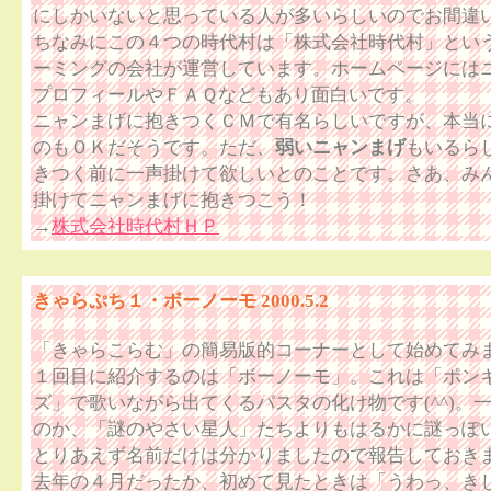
にしかいないと思っている人が多いらしいのでお間違
ちなみにこの４つの時代村は「株式会社時代村」とい
ーミングの会社が運営しています。ホームページには
プロフィールやＦＡＱなどもあり面白いです。
ニャンまげに抱きつくＣＭで有名らしいですが、本当
のもＯＫだそうです。ただ、
弱いニャンまげ
もいるら
きつく前に一声掛けて欲しいとのことです。さあ、み
掛けてニャンまげに抱きつこう！
→
株式会社時代村ＨＰ
きゃらぷち１・ボーノーモ 2000.5.2
「きゃらこらむ」の簡易版的コーナーとして始めてみ
１回目に紹介するのは「ボーノーモ」。これは「ポン
ズ」で歌いながら出てくるパスタの化け物です(^^)。
のか、「謎のやさい星人」たちよりもはるかに謎っぽ
とりあえず名前だけは分かりましたので報告しておき
去年の４月だったか、初めて見たときは「うわっ、き