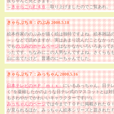
度ちゃんと見ときます。
→
きゃらこらむ４６
…取り上げましたのでご覧あれ。
きゃらぷち８：のぶみ 2000.5.18
絵本作家ののぶみが描く絵は独特ですよね。絵本雑誌
～」などで読めますが、実はあまり読んだことなかっ
でも
のぶみのホームページ
はなかなかいろいろあって
ったです。ちなみにこの人男なんですよね。さくらも
山に出てたけど、普通のにーちゃんでした。
きゃらぷち７：みっちゃん 2000.5.16
日本テレビのＨＰ「ｍｉｘ」
にいるみっちゃん。日テレ
く”を凝縮したかのような日テレ式のマスコットとは対
もさわやかでかわいいキャラクターです(^^)。
みっちゃんのページ
では今までＴＯＰに掲載されたＧ
が見られるほか、みっちゃん絵本シリーズと題された