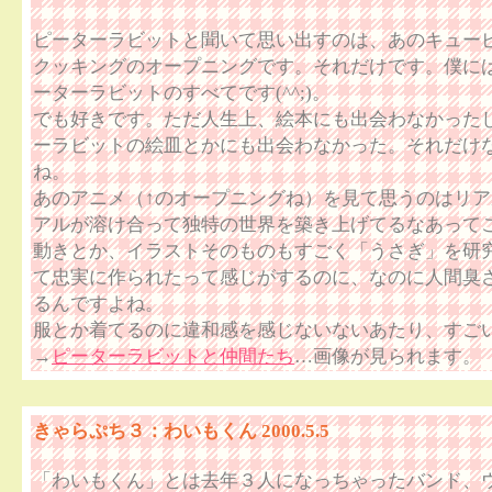
ピーターラビットと聞いて思い出すのは、あのキュー
クッキングのオープニングです。それだけです。僕に
ーターラビットのすべてです(^^;)。
でも好きです。ただ人生上、絵本にも出会わなかった
ーラビットの絵皿とかにも出会わなかった。それだけ
ね。
あのアニメ（↑のオープニングね）を見て思うのはリ
アルが溶け合って独特の世界を築き上げてるなあって
動きとか、イラストそのものもすごく「うさぎ」を研
て忠実に作られたって感じがするのに、なのに人間臭
るんですよね。
服とか着てるのに違和感を感じないないあたり、すご
→
ピーターラビットと仲間たち
…画像が見られます。
きゃらぷち３：わいもくん 2000.5.5
「わいもくん」とは去年３人になっちゃったバンド、