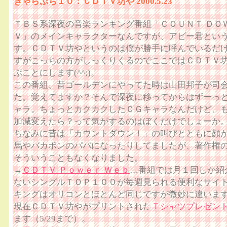
きゃらぷち１０：ＣＤＴＶ坊や 2000.5.23
ＴＢＳ系深夜の音楽ランキング番組「ＣＯＵＮＴ ＤＯＷ
Ｖ」のメインキャラクターなんですが、アビー君とい
す。ＣＤＴＶ坊やというのは僕が勝手に呼んでいるだ
すがこっちの方がしっくりくるのでここではＣＤＴＶ
ぶことにします(^^;)。
この番組、昔ゴールデンにやってた時は山田邦子が司
た。覚えてますか？そんで深夜に移ってからはずーっ
ャラ。ちょっとカクカクしたＣＧキャラなんだけど、
加減変えたら？って気がするのはぼくだけでしょーか
ちなみに昔は「カウントダウン！」の叫びとともに顔
馬やバカボンのパパになったりしてましたが、著作権
そういうこともなくなりました。
→
ＣＤＴＶ Ｐｏｗｅｒ Ｗｅｂ
…番組では月１回しか紹
ないシングルＴＯＰ１００が毎週見られる便利なサイ
キングはオリコンとほとんど同じですが微妙に違いま
現在ＣＤＴＶ坊やがプリントされた
Ｔシャツプレゼン
ます（5/29まで）。