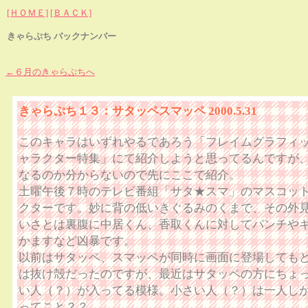
[ＨＯＭＥ]
[ＢＡＣＫ]
きゃらぷち バックナンバー
←６月のきゃらぷちへ
きゃらぷち１３：サタッペスマッペ 2000.5.31
このキャラはいずれやるであろう「フレイムグラフィ
ャラクター特集」にて紹介しようと思ってるんですが
なるのか分からないので先にここで紹介。
土曜午後７時のテレビ番組「サタ★スマ」のマスコッ
クターです。妙に背の低いきぐるみのくまで、その外
いさとは裏腹に中居くん、香取くんに対してパンチや
かますなど凶暴です。
以前はサタッペ、スマッペが同時に画面に登場しても
は抜け殻だったのですが、最近はサタッペの方にちょ
い人（？）が入ってる模様。小さい人（？）は一人し
ってこと？？