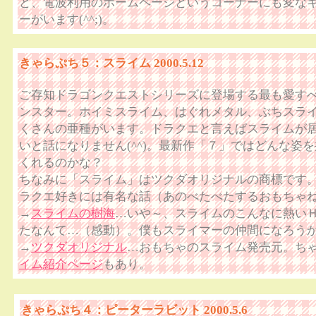
と、電波利用のホームページというコーナーにも変な
ーがいます(^^;)。
きゃらぷち５：スライム 2000.5.12
ご存知ドラゴンクエストシリーズに登場する最も愛す
ンスター。ホイミスライム、はぐれメタル、ぶちスラ
くさんの亜種がいます。ドラクエと言えばスライムが
いと話になりません(^^)。最新作「７」ではどんな姿
くれるのかな？
ちなみに「スライム」はツクダオリジナルの商標です
ラクエ好きには有名な話（あのべたべたするおもちゃ
→
スライムの樹海
…いや～、スライムのこんなに熱い
たなんて…（感動）。僕もスライマーの仲間になろう
→
ツクダオリジナル
…おもちゃのスライム発売元。ち
イム紹介ページ
もあり。
きゃらぷち４：ピーターラビット 2000.5.6