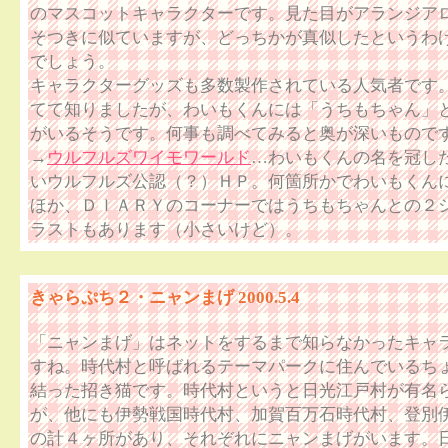
のマスコットキャラクターです。見た目がアランジア
そつきに似ていますが、どっちかが真似したというわ
でしょう。
キャラクターグッズも多数製作されている人気者です
てて知りましたが、わいもくんには「うちもちゃん」
がいるそうです。何事も調べてみると奥が深いものですね
→
ウルフルズワイモワールド
…わいもくんの名を冠し
いウルフルズ公認（？）ＨＰ。何箇所かでわいもくん
ほか、ＤＩＡＲＹのコーナーではうちもちゃんとの２
ラストもあります（小さいけど）。
きゃらぷち２・ニャンまげ 2000.5.4
「ニャンまげ」はネットをするまで知らなかったキャ
すね。時代村と呼ばれるテーマパークに住んでいるち
結った招き猫です。時代村というと日光江戸村が有名
が、他にも伊勢戦国時代村、加賀百万石時代村、登別
の計４ヶ所があり、それぞれにニャンまげがいます。