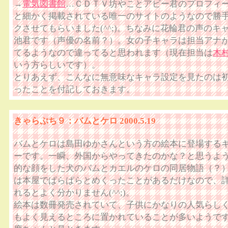
→
電気図書館
…ＣＤＴＶ坊やことアビー君のプロフィ
と細かく掲載されている唯一のサイトのようなので勝
クさせてもらいました(^^;)。ちなみに花輪君の声のキ
池君です（声優の名前？）。女の子キャラは担当アナ
てるようなので違ってると思われます（現在担当は
木
いう方らしいです）。
とりあえず、こんなに無意味なキャラ設定を見たのは
ったことを付記しておきます。
きゃらぷち９：バムとケロ 2000.5.19
バムとケロは島田ゆかさんという方の絵本に登場する
ーです。一瞬、外国からやってきたのかな？と思うよ
的な顔をした犬のバムとカエルのケロの同居物語（？
は本屋でぱらぱらとめくったことがあるだけなので、
れるとよく分かりません(^^;)。
絵本は数冊発売されていて、子供にかなりの人気らし
もよく見えるところに置かれていることが多いようで