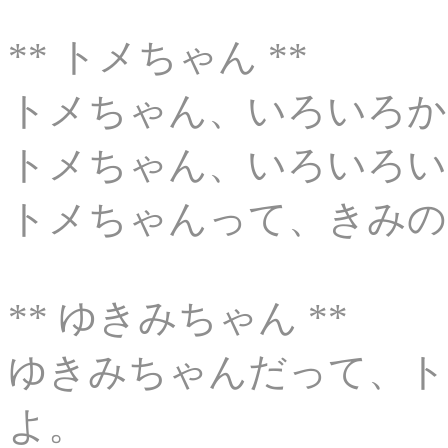
** トメちゃん **
トメちゃん、いろいろか
トメちゃん、いろいろい
トメちゃんって、きみの
** ゆきみちゃん **
ゆきみちゃんだって、ト
よ。