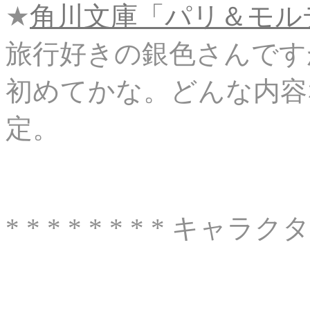
★
角川文庫「パリ＆モル
旅行好きの銀色さんです
初めてかな。どんな内容
定。
* * * * * * * *
キャラクタ