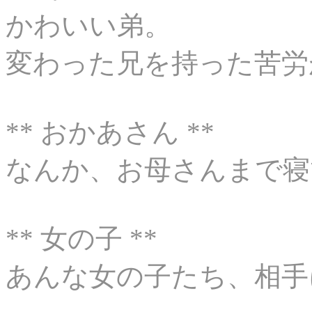
かわいい弟。
変わった兄を持った苦労
** おかあさん **
なんか、お母さんまで寝
** 女の子 **
あんな女の子たち、相手