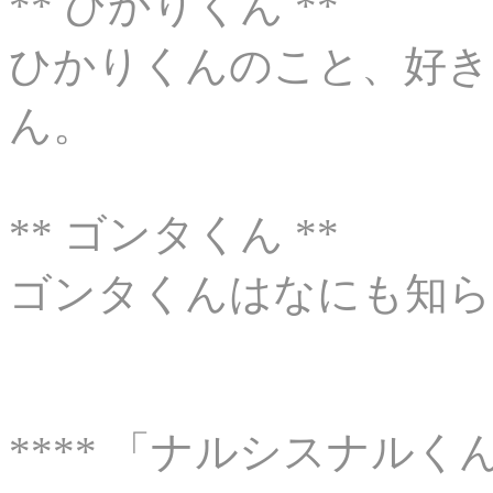
** ひかりくん **
ひかりくんのこと、好き
ん。
** ゴンタくん **
ゴンタくんはなにも知ら
**** 「ナルシスナルくん」