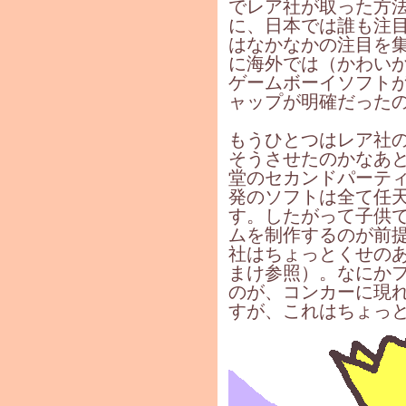
でレア社が取った方
に、日本では誰も注
はなかなかの注目を
に海外では（かわい
ゲームボーイソフト
ャップが明確だった
もうひとつはレア社
そうさせたのかなあ
堂のセカンドパーテ
発のソフトは全て任
す。したがって子供
ムを制作するのが前
社はちょっとくせの
まけ参照）。なにか
のが、コンカーに現
すが、これはちょっ