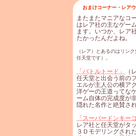
おまけコーナー・レアウ
またまたマニアなコーナ
はレア社の主なゲー
ます。いつか、レア
たかったんだよね。
（レア）とあるのはリンク
任天堂です）。
「バトルトード」
（
任天堂と出会う前の
エルが主人公の横ア
洋ゲーの王道ってな
ーム自体の完成度が
隠れた名作と絶賛さ
「スーパードンキー
レア社と任天堂がタ
３Ｄモデリングされ