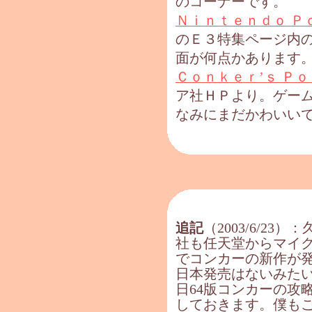
のコーナーです。
Ｎｉｎｔｅｎｄｏ Ｐ
のＥ３特集ページ内
面が何点かあります
Ｃｏｎｋｅｒ’ｓ Ｐ
ア社ＨＰより。ゲーム
なみにまだかわいいです
追記
（2003/6/2
社も任天堂からマイク
でコンカーの新作が
日本発売はないみた
日64版コンカーの攻
しておきます。僕も