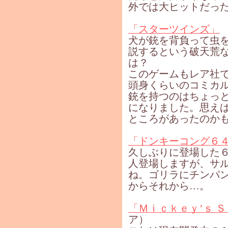
外では大ヒットだっ
「スターツインズ」
犬が銃を背負って虫
説するという破天荒
は？
このゲームもレア社
頭身くらいのコミカ
銃を持つのはちょっ
になりました。思え
ところがあったのか
「ドンキーコング６
久しぶりに登場した
人登場しますが、サ
ね。ゴリラにチンパ
からそれから…。
「Ｍｉｃｋｅｙ’ｓ 
ア）