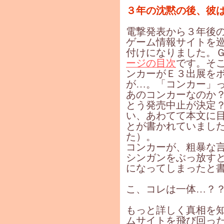
３年の沈黙の後、彼
電撃発表から３年後
ゲーム情報サイトを
付けになりました。
ージの目次
です。そ
ンカーがＥ３出展を
が…。「コンカー」
あのコンカーなのか
とう発売中止が決定
い、あわてて本文に
とが書かれていまし
た）。
コンカーが、粗暴な
シンガンをぶっ放す
になってしまったと
こ、コレは一体…？
もっと詳しく真相を
ムサイトを飛び回っ