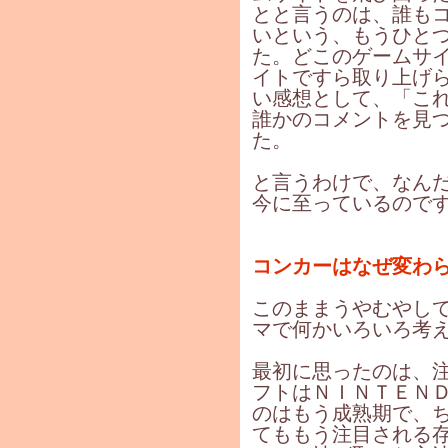
とと言うのは、誰も
いという、もうひと
た。どこのゲームサ
イトですら取り上げ
い感想として、「こ
誰かのコメントを見
た。
と言うわけで、なん
今に至っているので
コンカーはなぜ変わ
このままうやむやし
マで何かいろいろ考
最初に思ったのは、
フトはＮＩＮＴＥＮ
のはもう成熟期で、
てももう注目される