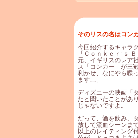
そのリスの名はコン
今回紹介するキャラ
「Ｃｏｎｋｅｒ’ｓ Ｂ
元、イギリスのレア
ス「コンカー」が王
利かせ、なにやら喋
ます…。
ディズニーの映画「
たと聞いたことがあ
じゃないですよ。
だって、酒を飲み、
放して流血シーンま
以上のレイティング
公が、とっつきよさ