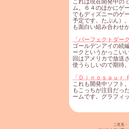
これは現在開発中の
ム。６４のほかにゲ
でもディズニーのゲ
予定です。たぶん）
も面白い組み合わせ
「パーフェクトダー
ゴールデンアイの続
ークというかっこい
回はアメリカで放送
使うらしいので期待
「Ｄｉｎｏｓａｕｒ 
これも開発中ソフト
もこっちが注目だっ
ームです。グラフィ
ご意見・