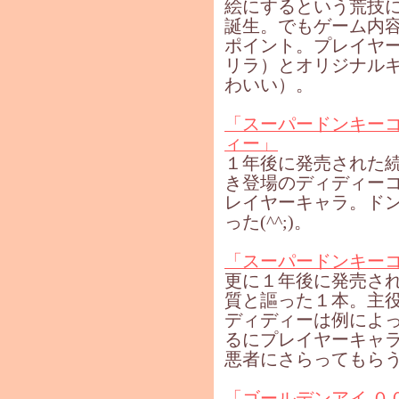
絵にするという荒技
誕生。でもゲーム内
ポイント。プレイヤ
リラ）とオリジナル
わいい）。
「スーパードンキー
ィー」
１年後に発売された
き登場のディディー
レイヤーキャラ。ド
った(^^;)。
「スーパードンキーコ
更に１年後に発売さ
質と謳った１本。主
ディディーは例によって
るにプレイヤーキャ
悪者にさらってもら
「ゴールデンアイ ０