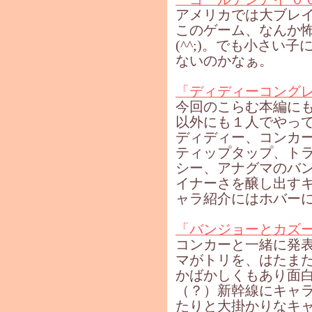
アメリカでは大ブレ
このゲーム、なんか
(^^;)。でも小さい
ないのかなぁ。
「ディディーコング
今回のこらむ本編に
以外にも１人でやっ
ディディー、コンカ
ティップタップ、ト
シー、アナグマのバ
イナーさを醸し出す
ャラ紹介にはホバー
「バンジョーとカズ
コンカーと一緒に発
マがトリを、はたま
かばかしくもあり面
（？）新幹線にキャ
たりと大掛かりなキ