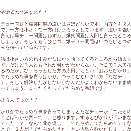
なやめるねずみなのだ！
爆チュー問題と爆笑問題の違いはさほどないです。両方とも２
組で、一方は小さくて一方はひょろっとしています。違いを強
て言えば爆チュー問題はねずみ、爆笑問題は人間と言ったとこ
でしょうか。そしてもうひとつ、爆チュー問題はいつもひとつ
悩みを持っているんです。
物語は小さい方のねずみがなにかを拾ってくるところから始ま
ます。だけど２人ともそれが何かがわからない。そこで２人で
えるのだが、ひょろっとした方の太田、もとい「おおたぴかり
はでたらめな事を言うばかり。つっこむちいさい方「たなチュ
ー」。そして解決したかしないかなんだかよくわからないまま
わってしまう。まったくもってでたらめな番組です。
いまなんてった！？
ぴかりがでたらめな事を言ってしまうとたなチューが「でたら
なことばっかり言って！」と怒ります。するとぴかりが「いま
んてった！？」なんて聞き返し、「でたらめ。でたらめ？」て
ことで、２人が「でたらめなうた」という歌を歌いだします。