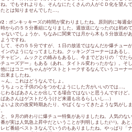
すね。でもそれよりも、そんなにたくさんの人がＣＤ化を望ん
いたとは知りませんでした…。
/2
：ポンキッキーズの時間が変わりましたね。原則的に毎週金
４時からの５５分番組になりました。週放送になったのは初め
じゃないでしょうか。ちなみに関東では月から木も５分放送が
るようですね。
そして、その５５分ですが、１日の放送ではなんだか爆チュー
メインのようになってましたね。クッキングコーナーはあるし
ガチャピン、ムックとの絡みもあるし、今までどおりの「でた
めチューズデー」もある（あれ、タイトル変わったかな）。そ
て他にはコニーちゃんがゲストとトークするなんていうコーナ
も出来ましたね。
う～ん、これはどうなんでしょ。
もうちょっと子供の心をつかむようにした方がいいのでは…。
いじわるばあさんとか出してる場合ではないと思うんですけど
（ばあさんはゲストだろうけど来週も出るらしいし…）
いよいよ次の改変時期あたり、やばくなってきたような気がし
す。
あと、９月の終わりに爆チュー特集がありましたね。人気のな
４番が実は人気急上昇中だということが判明しました(^^)。あと
テレビ番組ベスト３なんていうのもありましたね。やっぱり「