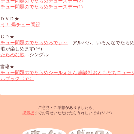
爆チュー問題のでたらめチューズデー(2)
爆チュー問題のでたらめチューズデー(1)
★ＤＶＤ★
歌う！ 爆チュー問題
★ＣＤ★
爆チュー問題のでたらめろでぃ～
…アルバム。いろんなでたら
歌が楽しめます(^^)
でたらめな歌
…シングル
★書籍★
爆チュー問題のでたらめシールえほん 講談社おともだちニュー
ールブック〈57〉
ご意見・ご感想がありましたら、
掲示板
までお寄せいただけたらうれしいです(*^-^*)