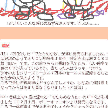
↑だいたいこんな感じのねずみさんです。たぶん……。
追記
2/17
：↓で紹介した「でたらめな歌」が遂に発売されましたね。
上は好調のようでオリコン初登場１９位！推定売上は約２１８
０枚（細か）です。この前ちらっと番組を見てたら、低い確率
金色のＣＤが入っているとか。当たった人はラッキーですね。
ビデオの方もシリーズトータル７万本のセールスを記録するな
なかなかの人気のようです。
ところで番組の視聴率はどうなんでしょうか。ちなみに僕は週
になってからはあまり見なくなりました（とほほ）。
0/23
：番組上で１度は流れる「でたらめなうた」のＣＤ化が決
しました！１２月１日、ポニーキャニオンより発売になります
ところで一体何番までが入るのでしょうか？ちょっと気になり