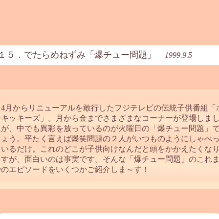
１５．でたらめねずみ「爆チュー問題」
1999.9.5
4月からリニューアルを敢行したフジテレビの伝統子供番組「
ンキッキーズ」。月から金までさまざまなコーナーが登場しま
たが、中でも異彩を放っているのが火曜日の「爆チュー問題」
しょう。平たく言えば爆笑問題の２人がいつものようにしゃべ
ているだけ。これのどこが子供向けなんだと頭をかかえたくな
ますが、面白いのは事実です。そんな「爆チュー問題」のこれ
でのエピソードをいくつかご紹介しま～す！