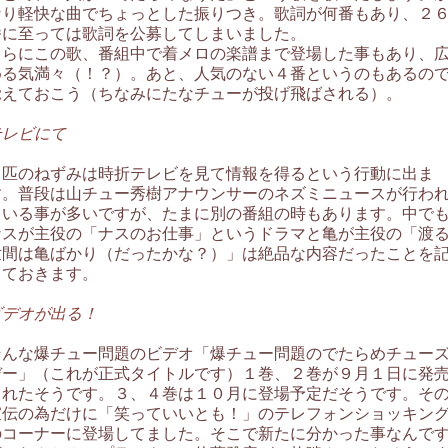
なり軽快な曲でちょっとした振りつき。歌詞が何番もあり、２
番に至っては歌詞を公募してしまいました。
さらにこの歌、番組中で着メロの楽譜まで登場した事もあり、
める気満々（！？）。あと、人気のない４番というのもあるの
覚えておこう（ちなみにたなチューが投げ飛ばされる）。
テレビにて
２匹のねずみは時折テレビを見て情報を得るという行動に出ま
す。普段は山チュー秀樹アナウンサーのネズミニュースが行わ
ている事が多いですが、たまに別の番組の時もあります。中で
ナスが主役の「ナスのお仕事」というドラマと亀が主役の「渡
世間は亀ばかり（だったかな？）」は絶品な内容だったことを
しておきます。
ビデオが出る！
そんな爆チュー問題のビデオ「爆チュー問題のでたらめチュー
デー」（これが正式タイトルです）１巻、２巻が９月１日に発
されたそうです。３、４巻は１０月に登場予定だそうです。そ
宣伝の為だけに「笑っていいとも！」のテレフォンショッキン
のコーナーに登場してました。そこで新たに分かった事なんで