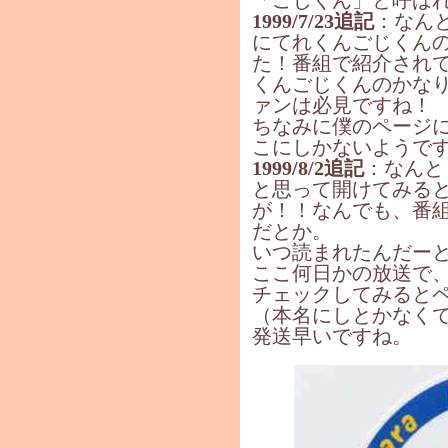
「ごじくん」と呼ば
1999/7/23追記
：なん
にてれくんごじくん
た！番組で紹介され
くんごじくんのかな
ァンは必見ですね！
ちなみに僕のページ
こにしかないようです。
1999/8/2追記
：なんと
と思って開けてみる
が！！なんでも、番
だとか。
いつ読まれたんだー
ここ何日かの放送で
チェックしてみると
（本名にしとかなく
発送早いですね。