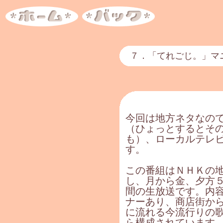
７．「てれごじ。」
今回は地方ネタなの
（ひょっとするとそ
も）、ローカルテレ
す。
この番組はＮＨＫの
し、月から金、夕方
間の生放送です。内
ナーあり、商店街か
に流れる今流行りの
ら構成されています