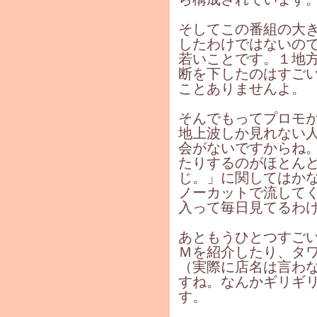
そしてこの番組の大
したわけではないの
若いことです。１地
断を下したのはすご
ことありませんよ。
そんでもってプロモ
地上波しか見れない
会がないですからね
たりするのがほとん
じ。」に関してはか
ノーカットで流して
入って毎日見てるわ
あともうひとつすご
Ｍを紹介したり、タ
（実際に店名は言わ
すね。なんかギリギ
す。